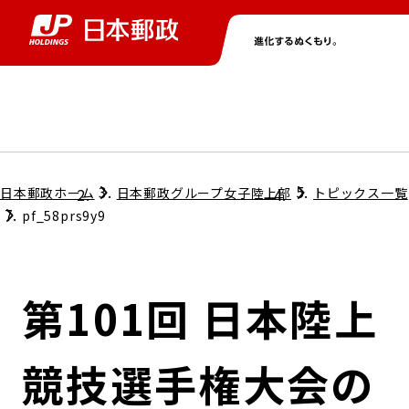
グループ情報
株主・投資家情報
ニュース
サステナビリティ
採用情報
トップ
トップ
トップ
トップ
トップ
日本郵政ホーム
日本郵政グループ女子陸上部
トピックス一覧
pf_58prs9y9
取締役兼代表執行役社長メッセージ
会社情報
経営方針
第101回 日本陸上
担当役員メッセージ
コンプライアンス
個人投資家のみなさまへ
競技選手権大会の
ガバナンス
株式情報
サステナビリティマネジメント