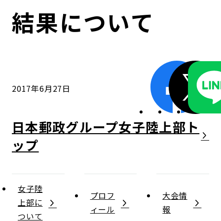
コンダクト向上の取組み
財務情報・IR資料
持続可能な金融のフレームワーク
結果について
ローカル共創イニシアティブ
IRニュース
環境
IRカレンダー
関連事業
社会
2017年6月27日
ガバナンス
日本郵政グループ女子陸上部
ESGデータ集
女子陸
プロフ
大会情
上部に
ィール
報
ついて