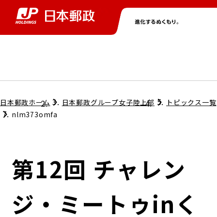
グループ情報
株主・投資家情報
ニュース
サステナビリティ
採用情報
トップ
トップ
トップ
トップ
トップ
日本郵政ホーム
日本郵政グループ女子陸上部
トピックス一覧
nlm373omfa
取締役兼代表執行役社長メッセージ
会社情報
経営方針
第12回 チャレン
担当役員メッセージ
コンプライアンス
個人投資家のみなさまへ
ジ・ミートゥinく
ガバナンス
株式情報
サステナビリティマネジメント