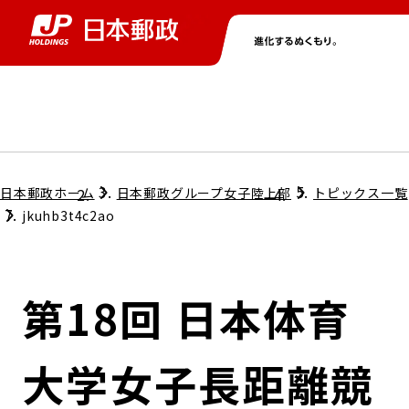
グループ情報
株主・投資家情報
ニュース
サステナビリティ
採用情報
トップ
トップ
トップ
トップ
トップ
日本郵政ホーム
日本郵政グループ女子陸上部
トピックス一覧
jkuhb3t4c2ao
取締役兼代表執行役社長メッセージ
会社情報
経営方針
第18回 日本体育
担当役員メッセージ
コンプライアンス
個人投資家のみなさまへ
大学女子長距離競
ガバナンス
株式情報
サステナビリティマネジメント