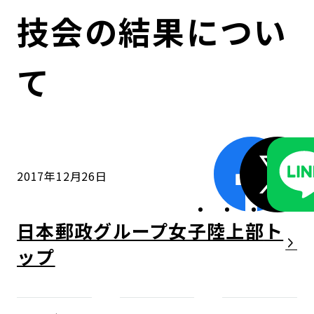
コンダクト向上の取組み
財務情報・IR資料
持続可能な金融のフレームワーク
技会の結果につい
ローカル共創イニシアティブ
IRニュース
環境
て
IRカレンダー
関連事業
社会
ガバナンス
2017年12月26日
ESGデータ集
日本郵政グループ女子陸上部