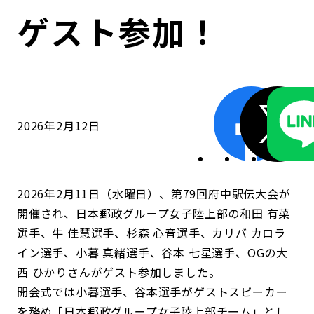
コンダクト向上の取組み
財務情報・IR資料
持続可能な金融のフレームワーク
ゲスト参加！
ローカル共創イニシアティブ
IRニュース
環境
IRカレンダー
関連事業
社会
2026年2月12日
ガバナンス
ESGデータ集
2026年2月11日（水曜日）、第79回府中駅伝大会が
開催され、日本郵政グループ女子陸上部の和田 有菜
選手、牛 佳慧選手、杉森 心音選手、カリバ カロラ
イン選手、小暮 真緒選手、谷本 七星選手、OGの大
西 ひかりさんがゲスト参加しました。
開会式では小暮選手、谷本選手がゲストスピーカー
を務め「日本郵政グループ女子陸上部チーム」とし