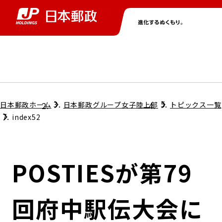
グループ情報
株主・投資家情報
ニュース
サステナビリティ
採用情報
トップ
トップ
トップ
トップ
トップ
日本郵政ホーム
日本郵政グループ女子陸上部
トピックス一覧
index52
取締役兼代表執行役社長メッセージ
会社情報
経営方針
POSTIESが第79
担当役員メッセージ
コンプライアンス
個人投資家のみなさまへ
回府中駅伝大会に
ガバナンス
株式情報
サステナビリティマネジメント