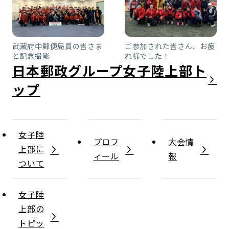
武蔵府中郵便局員の皆さま
ご参加された皆さん、お疲
と記念撮影
れ様でした！
日本郵政グループ女子陸上部
女子陸
プロフ
大会情
上部に
ィール
報
ついて
女子陸
上部の
トピッ