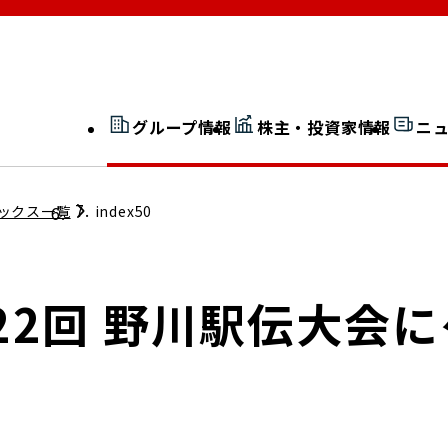
グループ情報
株主・投資家情報
ニ
開示情報検索
外部からの評価
ックス一覧
index50
社長室通信
JP 改革実行委員会
Sが22回 野川駅伝大会
広告ギャラリー