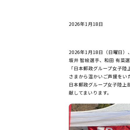
コンダクト向上の取組み
財務情報・IR資料
持続可能な金融のフレームワーク
ローカル共創イニシアティブ
IRニュース
環境
2026年1月18日
IRカレンダー
関連事業
社会
2026年1月18日（日曜
ガバナンス
坂井 智絵選手、和田 有菜
「日本郵政グループ女子陸
ESGデータ集
さまから温かいご声援をい
日本郵政グループ女子陸上部
献してまいります。