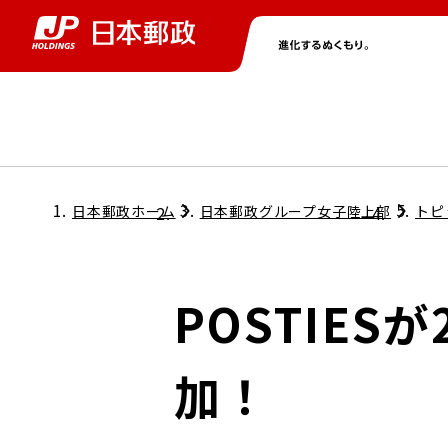
グループ情報
株主・投資家情報
ニュース
サステナビリティ
採用情報
トップ
トップ
トップ
トップ
トップ
日本郵政ホーム
日本郵政グループ女子陸上部
トピ
取締役兼代表執行役社長メッセージ
会社情報
経営方針
POSTIE
担当役員メッセージ
コンプライアンス
個人投資家のみなさまへ
加！
ガバナンス
株式情報
サステナビリティマネジメント