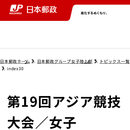
グループ情報
株主・投資家情報
ニュース
サステナビリティ
採用情報
トップ
トップ
トップ
トップ
トップ
日本郵政ホーム
日本郵政グループ女子陸上部
トピックス一覧
index30
取締役兼代表執行役社長メッセージ
会社情報
経営方針
第19回アジア競技
担当役員メッセージ
コンプライアンス
個人投資家のみなさまへ
大会／女子
ガバナンス
株式情報
サステナビリティマネジメント