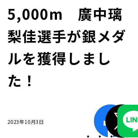
コンダクト向上の取組み
財務情報・IR資料
持続可能な金融のフレームワーク
5,000m 廣中璃
ローカル共創イニシアティブ
IRニュース
環境
梨佳選手が銀メダ
IRカレンダー
関連事業
社会
ルを獲得しまし
ガバナンス
た！
ESGデータ集
2023年10月3日