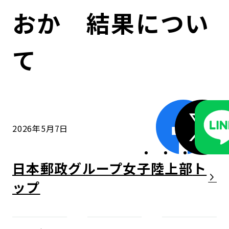
コンダクト向上の取組み
財務情報・IR資料
持続可能な金融のフレームワーク
おか 結果につい
ローカル共創イニシアティブ
IRニュース
環境
て
IRカレンダー
関連事業
社会
ガバナンス
2026年5月7日
ESGデータ集
日本郵政グループ女子陸上部