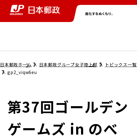
グループ情報
株主・投資家情報
ニュース
サステナビリティ
採用情報
トップ
トップ
トップ
トップ
トップ
日本郵政ホーム
日本郵政グループ女子陸上部
トピックス一覧
gp2_viqw6eu
取締役兼代表執行役社長メッセージ
会社情報
経営方針
第37回ゴールデン
担当役員メッセージ
コンプライアンス
個人投資家のみなさまへ
ゲームズ in のべ
ガバナンス
株式情報
サステナビリティマネジメント