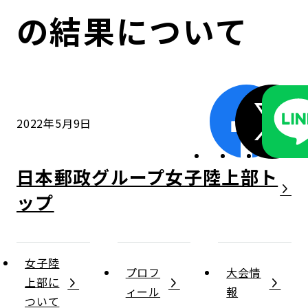
コンダクト向上の取組み
財務情報・IR資料
持続可能な金融のフレームワーク
の結果について
ローカル共創イニシアティブ
IRニュース
環境
IRカレンダー
関連事業
社会
2022年5月9日
ガバナンス
日本郵政グループ女子陸上部
ESGデータ集
女子陸
プロフ
大会情
上部に
ィール
報
ついて