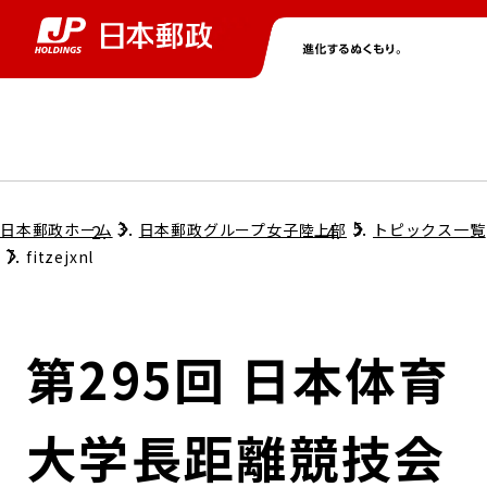
グループ情報
株主・投資家情報
ニュース
サステナビリティ
採用情報
トップ
トップ
トップ
トップ
トップ
日本郵政ホーム
日本郵政グループ女子陸上部
トピックス一覧
fitzejxnl
取締役兼代表執行役社長メッセージ
会社情報
経営方針
第295回 日本体育
担当役員メッセージ
コンプライアンス
個人投資家のみなさまへ
大学長距離競技会
ガバナンス
株式情報
サステナビリティマネジメント