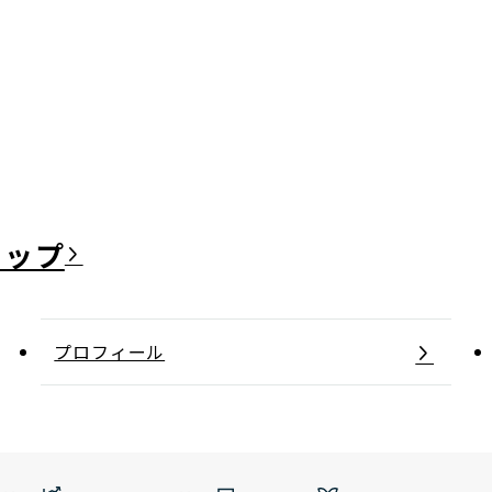
日本郵政グループ女子陸上部
IRに関するQ＆A
IRに関するお問い合せ
IRメール配信
IRサイトマップ
プロフィール