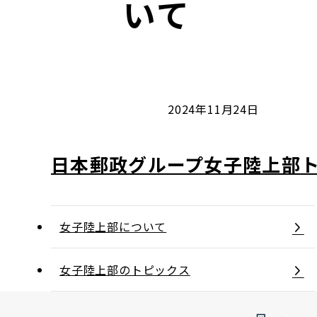
いて
コンダクト向上の取組み
財務情報・IR資料
持続可能な金融のフレームワーク
ローカル共創イニシアティブ
IRニュース
環境
IRカレンダー
関連事業
社会
2024年11月24日
ガバナンス
日本郵政グループ女子陸上部
ESGデータ集
女子陸上部について
女子陸上部のトピックス