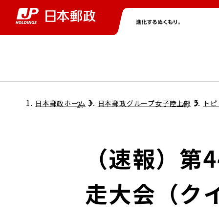
グループ情報
株主・投資家情報
ニュース
サステナビリティ
採用情報
トップ
トップ
トップ
トップ
トップ
日本郵政ホーム
日本郵政グループ女子陸上部
トピ
取締役兼代表執行役社長メッセージ
会社情報
経営方針
（速報）第
担当役員メッセージ
コンプライアンス
個人投資家のみなさまへ
走大会（クイ
ガバナンス
株式情報
サステナビリティマネジメント