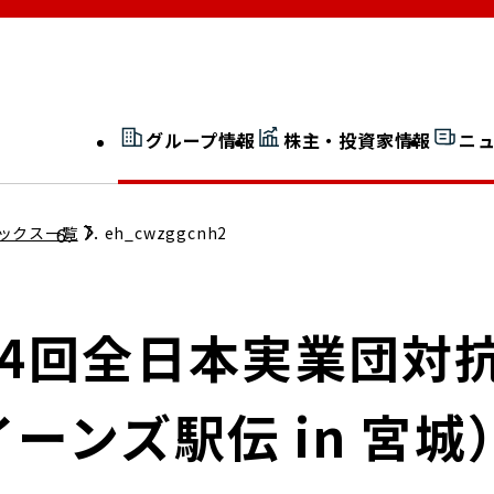
グループ情報
株主・投資家情報
ニ
開示情報検索
外部からの評価
ックス一覧
eh_cwzggcnh2
社長室通信
JP 改革実行委員会
44回全日本実業団対
ーンズ駅伝 in 宮
広告ギャラリー