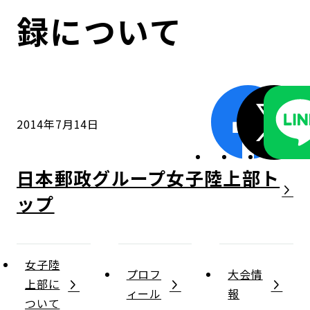
コンダクト向上の取組み
財務情報・IR資料
持続可能な金融のフレームワーク
録について
ローカル共創イニシアティブ
IRニュース
環境
IRカレンダー
関連事業
社会
2014年7月14日
ガバナンス
日本郵政グループ女子陸上部
ESGデータ集
女子陸
プロフ
大会情
上部に
ィール
報
ついて