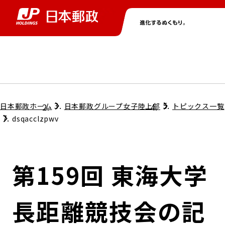
グループ情報
株主・投資家情報
ニュース
サステナビリティ
採用情報
トップ
トップ
トップ
トップ
トップ
日本郵政ホーム
日本郵政グループ女子陸上部
トピックス一覧
dsqacclzpwv
取締役兼代表執行役社長メッセージ
会社情報
経営方針
第159回 東海大学
担当役員メッセージ
コンプライアンス
個人投資家のみなさまへ
長距離競技会の記
ガバナンス
株式情報
サステナビリティマネジメント