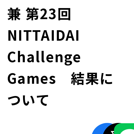
コンダクト向上の取組み
財務情報・IR資料
持続可能な金融のフレームワーク
兼 第23回
ローカル共創イニシアティブ
IRニュース
環境
NITTAIDAI
IRカレンダー
関連事業
社会
Challenge
ガバナンス
Games 結果に
ESGデータ集
ついて