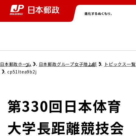
グループ情報
株主・投資家情報
ニュース
サステナビリティ
採用情報
トップ
トップ
トップ
トップ
トップ
日本郵政ホーム
日本郵政グループ女子陸上部
トピックス一覧
cp51ltea9b2j
取締役兼代表執行役社長メッセージ
会社情報
経営方針
第330回日本体育
担当役員メッセージ
コンプライアンス
個人投資家のみなさまへ
大学長距離競技会
ガバナンス
株式情報
サステナビリティマネジメント