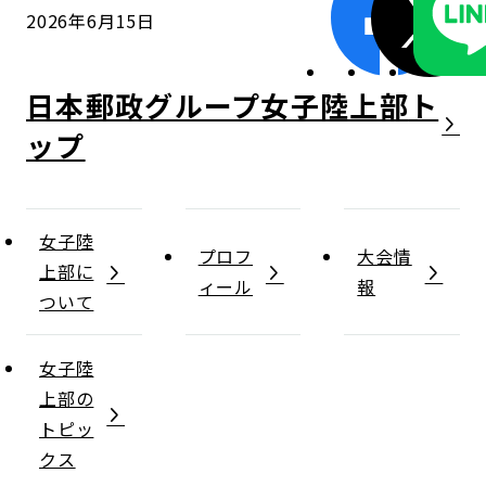
2026年6月15日
日本郵政グループ女子陸上部
女子陸
プロフ
大会情
上部に
ィール
報
ついて
女子陸
上部の
トピッ
クス