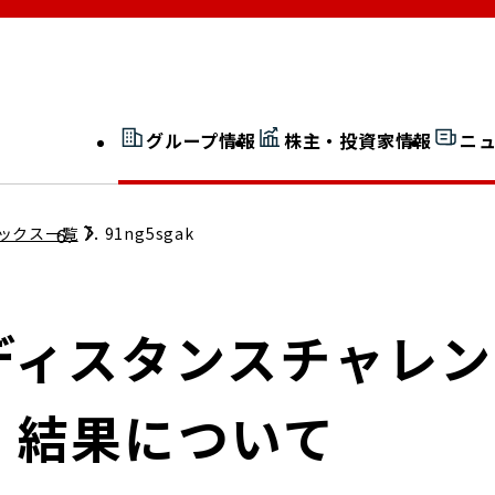
グループ情報
株主・投資家情報
ニ
開示情報検索
外部からの評価
ックス一覧
91ng5sgak
社長室通信
JP 改革実行委員会
ィスタンスチャレンジ2
 結果について
広告ギャラリー