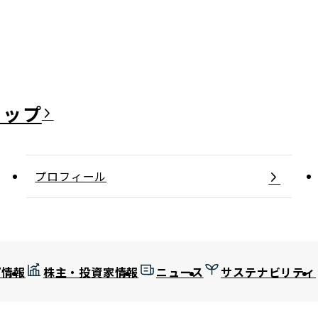
日本郵政グループ女子陸上部
IRに関するQ＆A
IRに関するお問い合せ
IRメール配信
IRサイトマップ
プロフィール
プ情報
株主・投資家情報
ニュース
サステナビリティ