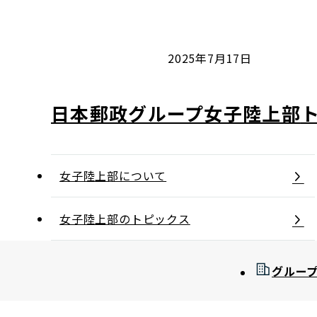
コンダクト向上の取組み
財務情報・IR資料
持続可能な金融のフレームワーク
ローカル共創イニシアティブ
IRニュース
環境
2025年7月17日
IRカレンダー
関連事業
社会
日本郵政グループ女子陸上部
ガバナンス
女子陸上部について
ESGデータ集
女子陸上部のトピックス
グルー