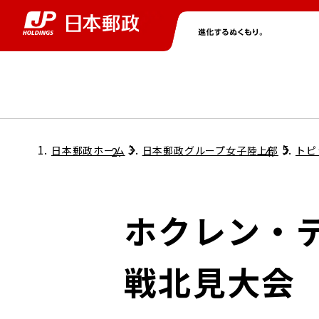
グループ情報
株主・投資家情報
ニュース
サステナビリティ
採用情報
トップ
トップ
トップ
トップ
トップ
日本郵政ホーム
日本郵政グループ女子陸上部
トピ
取締役兼代表執行役社長メッセージ
会社情報
経営方針
ホクレン・デ
担当役員メッセージ
コンプライアンス
個人投資家のみなさまへ
戦北見大会
ガバナンス
株式情報
サステナビリティマネジメント