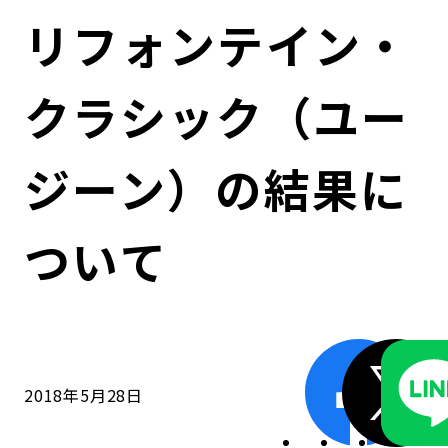
コンダクト向上の取組み
財務情報・IR資料
持続可能な金融のフレームワーク
リフォンテイン・
ローカル共創イニシアティブ
IRニュース
環境
クラシック（ユー
IRカレンダー
関連事業
社会
ジーン）の結果に
ガバナンス
ついて
ESGデータ集
2018年5月28日