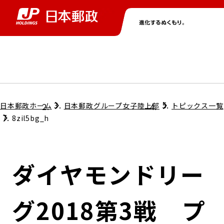
グループ情報
株主・投資家情報
ニュース
サステナビリティ
採用情報
トップ
トップ
トップ
トップ
トップ
日本郵政ホーム
日本郵政グループ女子陸上部
トピックス一覧
8zil5bg_h
取締役兼代表執行役社長メッセージ
会社情報
経営方針
ダイヤモンドリー
担当役員メッセージ
コンプライアンス
個人投資家のみなさまへ
グ2018第3戦 プ
ガバナンス
株式情報
サステナビリティマネジメント