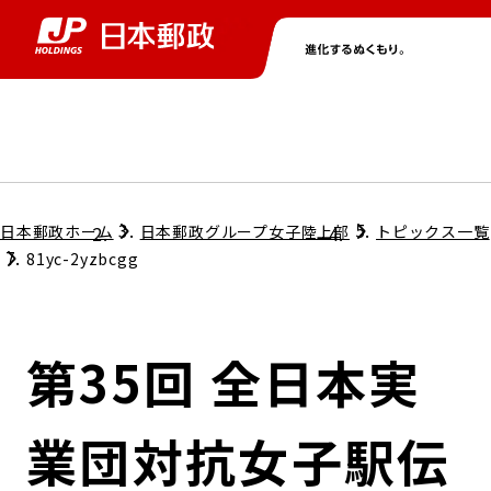
グループ情報
株主・投資家情報
ニュース
サステナビリティ
採用情報
トップ
トップ
トップ
トップ
トップ
日本郵政ホーム
日本郵政グループ女子陸上部
トピックス一覧
81yc-2yzbcgg
取締役兼代表執行役社長メッセージ
会社情報
経営方針
第35回 全日本実
担当役員メッセージ
コンプライアンス
個人投資家のみなさまへ
業団対抗女子駅伝
ガバナンス
株式情報
サステナビリティマネジメント