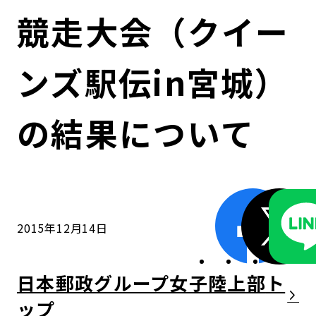
コンダクト向上の取組み
財務情報・IR資料
持続可能な金融のフレームワーク
競走大会（クイー
ローカル共創イニシアティブ
IRニュース
環境
ンズ駅伝in宮城）
IRカレンダー
関連事業
社会
の結果について
ガバナンス
ESGデータ集
2015年12月14日
日本郵政グループ女子陸上部