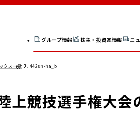
グループ情報
株主・投資家情報
ニ
開示情報検索
外部からの評価
ックス一覧
442sn-ha_b
社長室通信
JP 改革実行委員会
京陸上競技選手権大会
広告ギャラリー