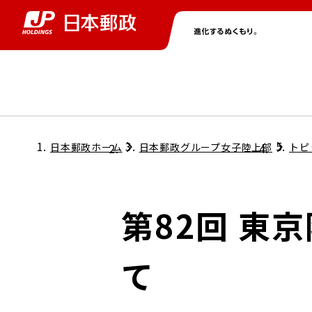
グループ情報
株主・投資家情報
ニュース
サステナビリティ
採用情報
トップ
トップ
トップ
トップ
トップ
日本郵政ホーム
日本郵政グループ女子陸上部
トピ
取締役兼代表執行役社長メッセージ
会社情報
経営方針
第82回 東
担当役員メッセージ
コンプライアンス
個人投資家のみなさまへ
て
ガバナンス
株式情報
サステナビリティマネジメント