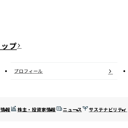
日本郵政グループ女子陸上部
IRに関するQ＆A
IRに関するお問い合せ
IRメール配信
IRサイトマップ
プロフィール
プ情報
株主・投資家情報
ニュース
サステナビリティ