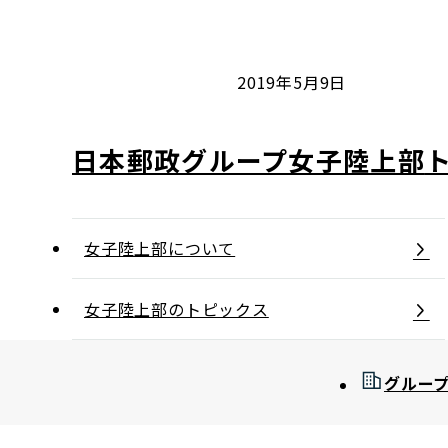
コンダクト向上の取組み
財務情報・IR資料
持続可能な金融のフレームワーク
ローカル共創イニシアティブ
IRニュース
環境
2019年5月9日
IRカレンダー
関連事業
社会
日本郵政グループ女子陸上部
ガバナンス
女子陸上部について
ESGデータ集
女子陸上部のトピックス
グルー