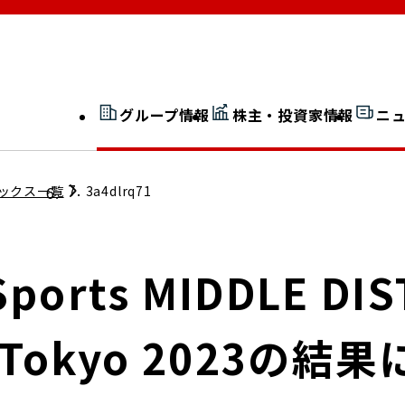
グループ情報
株主・投資家情報
ニ
開示情報検索
外部からの評価
ックス一覧
3a4dlrq71
社長室通信
JP 改革実行委員会
orts MIDDLE DIS
in Tokyo 2023の
広告ギャラリー