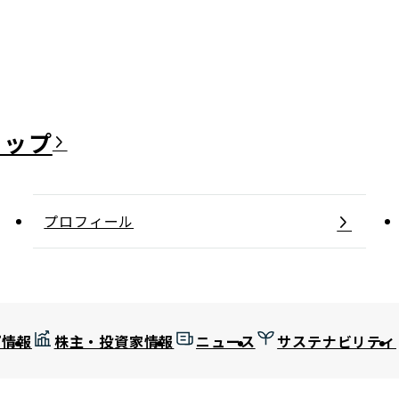
日本郵政グループ女子陸上部
IRに関するQ＆A
IRに関するお問い合せ
IRメール配信
IRサイトマップ
プロフィール
プ情報
株主・投資家情報
ニュース
サステナビリティ