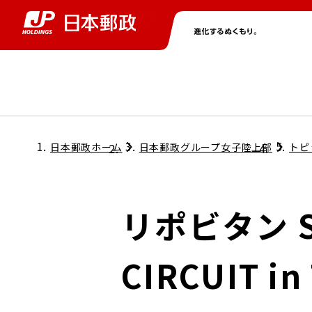
グループ情報
株主・投資家情報
ニュース
サステナビリティ
採用情報
トップ
トップ
トップ
トップ
トップ
日本郵政ホーム
日本郵政グループ女子陸上部
トピ
取締役兼代表執行役社長メッセージ
会社情報
経営方針
リポビタン Sp
担当役員メッセージ
コンプライアンス
個人投資家のみなさまへ
CIRCUIT 
ガバナンス
株式情報
サステナビリティマネジメント