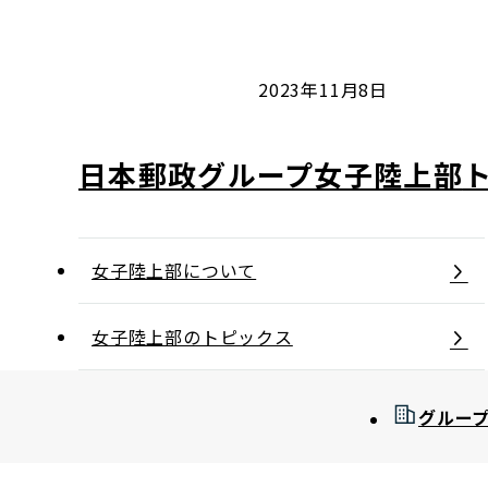
コンダクト向上の取組み
財務情報・IR資料
持続可能な金融のフレームワーク
ローカル共創イニシアティブ
IRニュース
環境
2023年11月8日
IRカレンダー
関連事業
社会
日本郵政グループ女子陸上部
ガバナンス
女子陸上部について
ESGデータ集
女子陸上部のトピックス
グルー