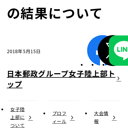
コンダクト向上の取組み
財務情報・IR資料
持続可能な金融のフレームワーク
の結果について
ローカル共創イニシアティブ
IRニュース
環境
IRカレンダー
関連事業
社会
2018年5月15日
ガバナンス
日本郵政グループ女子陸上部
ESGデータ集
女子陸
プロフ
大会情
上部に
ィール
報
ついて