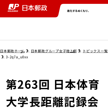
グループ情報
株主・投資家情報
ニュース
サステナビリティ
採用情報
トップ
トップ
トップ
トップ
トップ
日本郵政ホーム
日本郵政グループ女子陸上部
トピックス一覧
3-2q7a_u0xx
取締役兼代表執行役社長メッセージ
会社情報
経営方針
第263回 日本体育
担当役員メッセージ
コンプライアンス
個人投資家のみなさまへ
大学長距離記録会
ガバナンス
株式情報
サステナビリティマネジメント