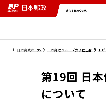
グループ情報
株主・投資家情報
ニュース
サステナビリティ
採用情報
トップ
トップ
トップ
トップ
トップ
日本郵政ホーム
日本郵政グループ女子陸上部
トピ
取締役兼代表執行役社長メッセージ
会社情報
経営方針
第19回 日
担当役員メッセージ
コンプライアンス
個人投資家のみなさまへ
について
ガバナンス
株式情報
サステナビリティマネジメント