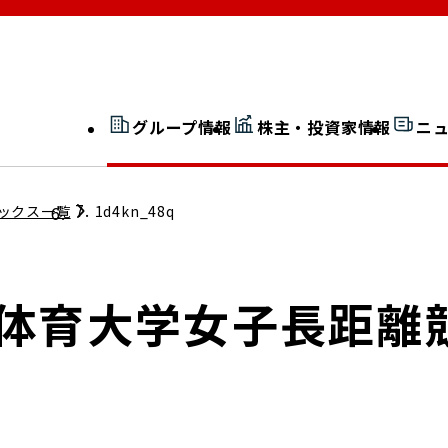
グループ情報
株主・投資家情報
ニ
開示情報検索
外部からの評価
ックス一覧
1d4kn_48q
社長室通信
JP 改革実行委員会
本体育大学女子長距離
広告ギャラリー