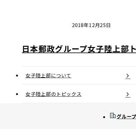
コンダクト向上の取組み
財務情報・IR資料
持続可能な金融のフレームワーク
ローカル共創イニシアティブ
IRニュース
環境
2018年12月25日
IRカレンダー
関連事業
社会
日本郵政グループ女子陸上部
ガバナンス
女子陸上部について
ESGデータ集
女子陸上部のトピックス
グルー