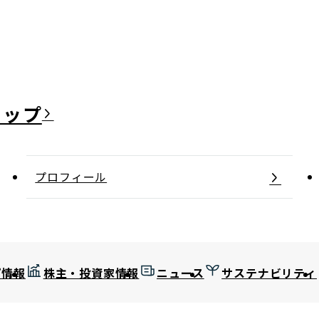
日本郵政グループ女子陸上部
IRに関するQ＆A
IRに関するお問い合せ
IRメール配信
IRサイトマップ
プロフィール
プ情報
株主・投資家情報
ニュース
サステナビリティ