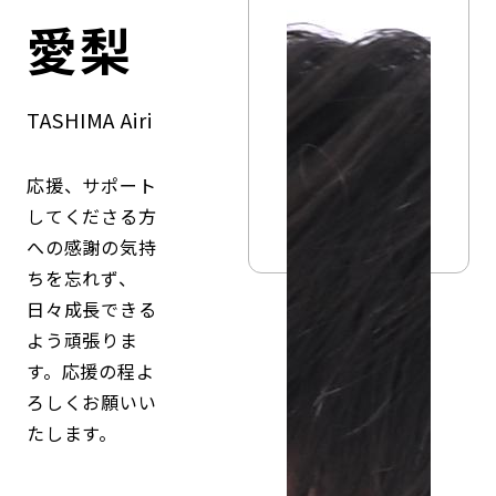
コンダクト向上の取組み
財務情報・IR資料
持続可能な金融のフレームワーク
愛梨
ローカル共創イニシアティブ
IRニュース
環境
TASHIMA Airi
IRカレンダー
関連事業
社会
応援、サポート
してくださる方
ガバナンス
への感謝の気持
ちを忘れず、
ESGデータ集
日々成長できる
よう頑張りま
す。応援の程よ
ろしくお願いい
たします。