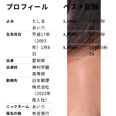
プロフィール
ベスト記録
たしま
4分15秒
よみ
1,500m
あいり
86
平成17年
9分07秒
生年月日
3,000m
（2005
13
年）1月8
16分05秒
5,000m
日
34
愛知県
出身
神村学園
出身校
高等部
日本郵便
勤務先
株式会社
（2023年
度入社）
あいり
ニックネーム
有言実行
座右の銘