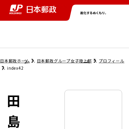
グループ情報
株主・投資家情報
ニュース
サステナビリティ
採用情報
トップ
トップ
トップ
トップ
トップ
日本郵政ホーム
日本郵政グループ女子陸上部
プロフィール
index42
取締役兼代表執行役社長メッセージ
会社情報
経営方針
田
担当役員メッセージ
コンプライアンス
個人投資家のみなさまへ
島
ガバナンス
株式情報
サステナビリティマネジメント