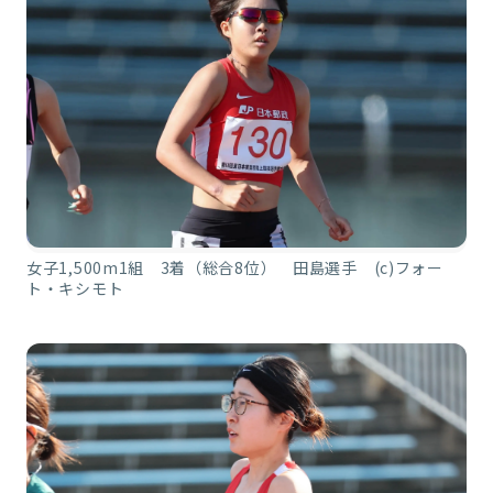
女子1,500m1組 3着（総合8位） 田島選手 (c)フォー
ト・キシモト