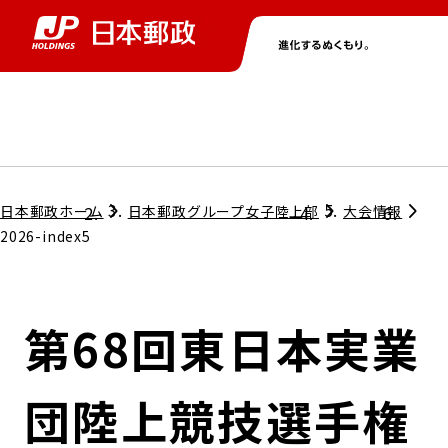
グループ情報
株主・投資家情報
ニュース
サステナビリティ
採用情報
トップ
トップ
トップ
トップ
トップ
日本郵政ホーム
日本郵政グループ女子陸上部
大会情報
2026-index5
取締役兼代表執行役社長メッセージ
会社情報
経営方針
第68回東日本実業
担当役員メッセージ
コンプライアンス
個人投資家のみなさまへ
団陸上競技選手権
ガバナンス
株式情報
サステナビリティマネジメント