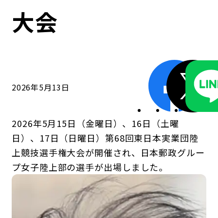
コンダクト向上の取組み
財務情報・IR資料
持続可能な金融のフレームワーク
大会
ローカル共創イニシアティブ
IRニュース
環境
IRカレンダー
関連事業
社会
2026年5月13日
ガバナンス
2026年5月15日（金曜日）、16日（土曜
ESGデータ集
日）、17日（日曜日）第68回東日本実業団陸
上競技選手権大会が開催され、日本郵政グルー
プ女子陸上部の選手が出場しました。