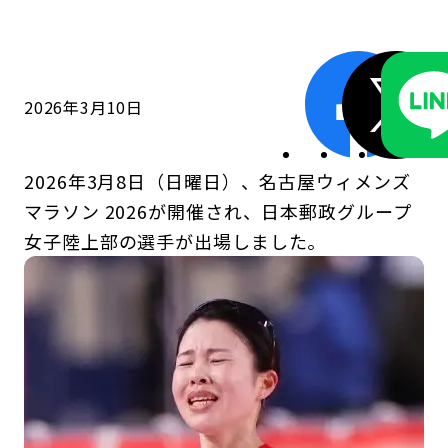
コンダクト向上の取組み
財務情報・IR資料
持続可能な金融のフレームワーク
ローカル共創イニシアティブ
IRニュース
環境
2026年3月10日
IRカレンダー
関連事業
社会
2026年3月8日（日曜日）、名古屋ウィメンズ
ガバナンス
マラソン 2026が開催され、日本郵政グループ
女子陸上部の選手が出場しました。
ESGデータ集