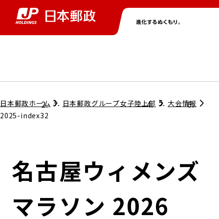
グループ情報
株主・投資家情報
ニュース
サステナビリティ
採用情報
トップ
トップ
トップ
トップ
トップ
日本郵政ホーム
日本郵政グループ女子陸上部
大会情報
2025-index32
取締役兼代表執行役社長メッセージ
会社情報
経営方針
名古屋ウィメンズ
担当役員メッセージ
コンプライアンス
個人投資家のみなさまへ
マラソン 2026
ガバナンス
株式情報
サステナビリティマネジメント