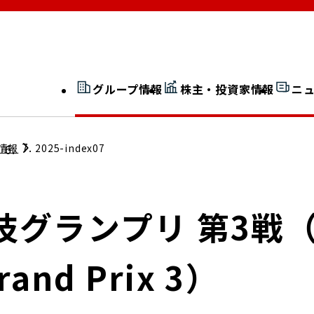
グループ情報
株主・投資家情報
ニ
開示情報検索
外部からの評価
情報
2025-index07
社長室通信
JP 改革実行委員会
グランプリ 第3戦（Na
Grand Prix 3）
広告ギャラリー