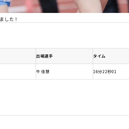
ました！
出場選手
タイム
牛 佳慧
16分22秒01