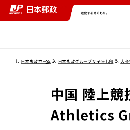
グループ情報
株主・投資家情報
ニュース
サステナビリティ
採用情報
トップ
トップ
トップ
トップ
トップ
日本郵政ホーム
日本郵政グループ女子陸上部
大会
取締役兼代表執行役社長メッセージ
会社情報
経営方針
中国 陸上競技
担当役員メッセージ
コンプライアンス
個人投資家のみなさまへ
Athletics 
ガバナンス
株式情報
サステナビリティマネジメント