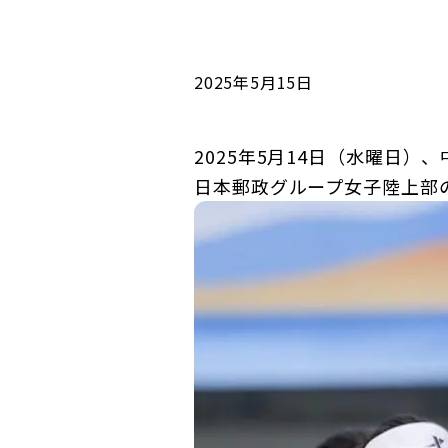
コンダクト向上の取組み
財務情報・IR資料
持続可能な金融のフレームワーク
ローカル共創イニシアティブ
IRニュース
環境
2025年5月15日
IRカレンダー
関連事業
社会
2025年5月14日（水曜日）、中国 
日本郵政グループ女子陸上部
ガバナンス
ESGデータ集