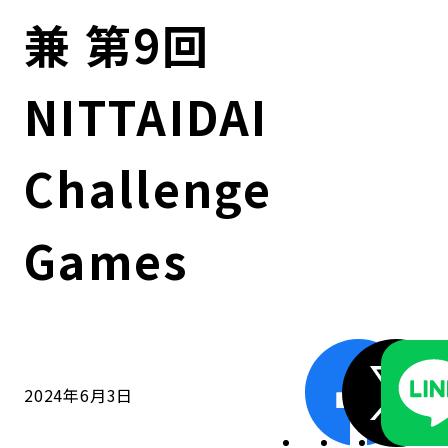
コンダクト向上の取組み
財務情報・IR資料
持続可能な金融のフレームワーク
兼 第9回
ローカル共創イニシアティブ
IRニュース
環境
NITTAIDAI
IRカレンダー
関連事業
社会
Challenge
ガバナンス
Games
ESGデータ集
2024年6月3日