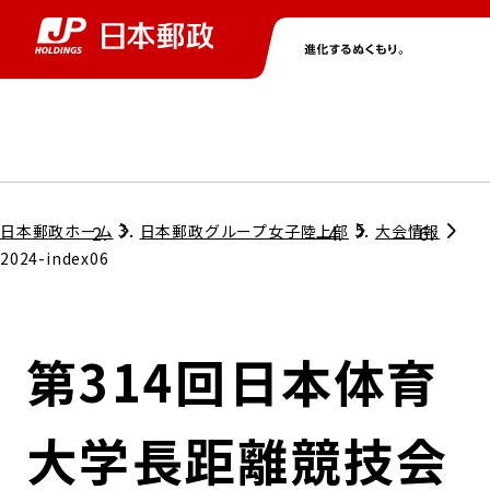
グループ情報
株主・投資家情報
ニュース
サステナビリティ
採用情報
トップ
トップ
トップ
トップ
トップ
日本郵政ホーム
日本郵政グループ女子陸上部
大会情報
2024-index06
取締役兼代表執行役社長メッセージ
会社情報
経営方針
第314回日本体育
担当役員メッセージ
コンプライアンス
個人投資家のみなさまへ
大学長距離競技会
ガバナンス
株式情報
サステナビリティマネジメント