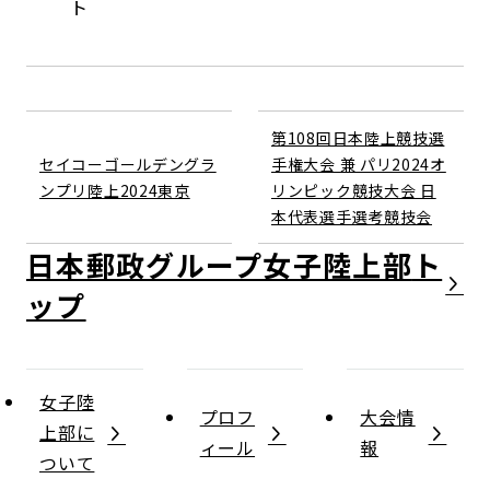
ト
第108回日本陸上競技選
セイコーゴールデングラ
手権大会 兼 パリ2024オ
ンプリ陸上2024東京
リンピック競技大会 日
本代表選手選考競技会
日本郵政グループ女子陸上部
女子陸
プロフ
大会情
上部に
ィール
報
ついて