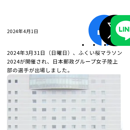
コンダクト向上の取組み
財務情報・IR資料
持続可能な金融のフレームワーク
ローカル共創イニシアティブ
IRニュース
環境
2024年4月1日
IRカレンダー
関連事業
社会
2024年3月31日（日曜日）、ふくい桜マラソン
ガバナンス
2024が開催され、日本郵政グループ女子陸上
部の選手が出場しました。
ESGデータ集