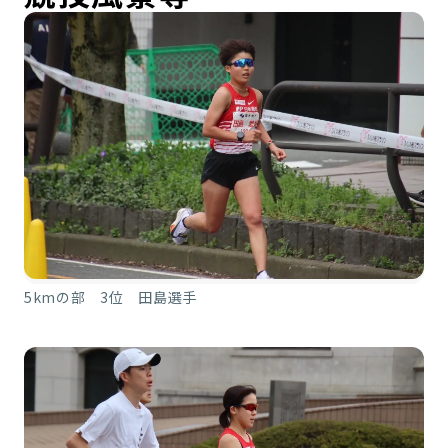
5kmの部 3位 田島選手