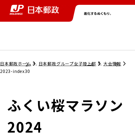
グループ情報
株主・投資家情報
ニュース
サステナビリティ
採用情報
トップ
トップ
トップ
トップ
トップ
日本郵政ホーム
日本郵政グループ女子陸上部
大会情報
2023-index30
取締役兼代表執行役社長メッセージ
会社情報
経営方針
ふくい桜マラソン
担当役員メッセージ
コンプライアンス
個人投資家のみなさまへ
2024
ガバナンス
株式情報
サステナビリティマネジメント