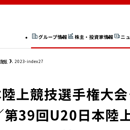
グループ情報
株主・投資家情報
ニ
開示情報検索
外部からの評価
情報
2023-index27
社長室通信
JP 改革実行委員会
本陸上競技選手権大
第39回U20日本陸
広告ギャラリー