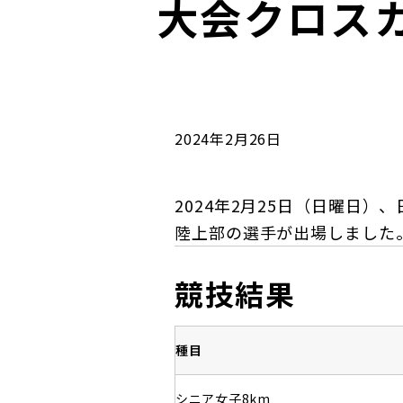
大会クロス
コンダクト向上の取組み
財務情報・IR資料
持続可能な金融のフレームワーク
ローカル共創イニシアティブ
IRニュース
環境
IRカレンダー
関連事業
社会
2024年2月26日
ガバナンス
2024年2月25日（日曜日
陸上部の選手が出場しました
ESGデータ集
競技結果
種目
シニア女子8km