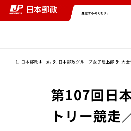
グループ情報
株主・投資家情報
ニュース
サステナビリティ
採用情報
トップ
トップ
トップ
トップ
トップ
日本郵政ホーム
日本郵政グループ女子陸上部
大会
取締役兼代表執行役社長メッセージ
会社情報
経営方針
第107回日
担当役員メッセージ
コンプライアンス
個人投資家のみなさまへ
トリー競走／
ガバナンス
株式情報
サステナビリティマネジメント