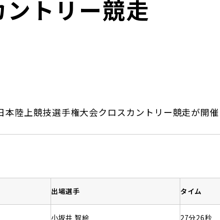
カントリー競走
日本郵政グループ女子陸上部
IRに関するQ＆A
IRに関するお問い合せ
IRメール配信
IRサイトマップ
）、日本陸上競技選手権大会クロスカントリー競走が開
。
出場選手
タイム
小坂井 智絵
27分26秒