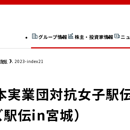
グループ情報
株主・投資家情報
ニ
開示情報検索
外部からの評価
情報
2023-index21
社長室通信
JP 改革実行委員会
日本実業団対抗女子駅
駅伝in宮城）
広告ギャラリー