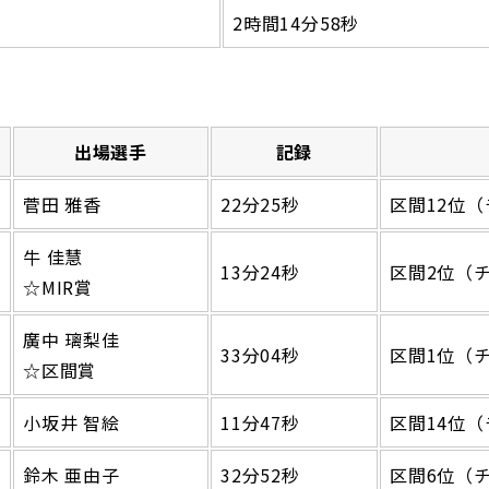
2時間14分58秒
出場選手
記録
菅田 雅香
22分25秒
区間12位（
牛 佳慧
13分24秒
区間2位（
☆MIR賞
廣中 璃梨佳
33分04秒
区間1位（
☆区間賞
小坂井 智絵
11分47秒
区間14位（
鈴木 亜由子
32分52秒
区間6位（