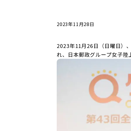
コンダクト向上の取組み
財務情報・IR資料
持続可能な金融のフレームワーク
ローカル共創イニシアティブ
IRニュース
環境
2023年11月28日
IRカレンダー
関連事業
社会
2023年11月26日（日曜
れ、日本郵政グループ女子陸
ガバナンス
ESGデータ集