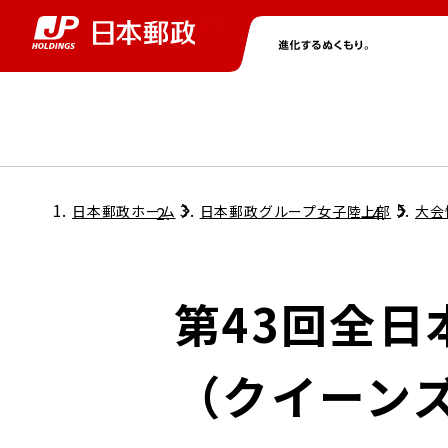
グループ情報
株主・投資家情報
ニュース
サステナビリティ
採用情報
トップ
トップ
トップ
トップ
トップ
日本郵政ホーム
日本郵政グループ女子陸上部
大会
取締役兼代表執行役社長メッセージ
会社情報
経営方針
第43回全
担当役員メッセージ
コンプライアンス
個人投資家のみなさまへ
（クイーンズ
ガバナンス
株式情報
サステナビリティマネジメント