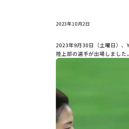
コンダクト向上の取組み
財務情報・IR資料
持続可能な金融のフレームワーク
ローカル共創イニシアティブ
IRニュース
環境
2023年10月2日
IRカレンダー
関連事業
社会
2023年9月30日（土曜日）
陸上部の選手が出場しました
ガバナンス
ESGデータ集