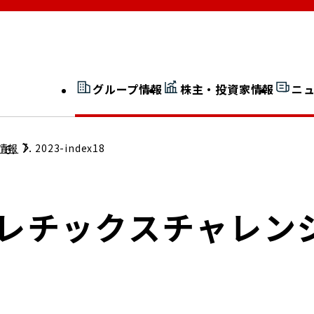
グループ情報
株主・投資家情報
ニ
開示情報検索
外部からの評価
情報
2023-index18
社長室通信
JP 改革実行委員会
アスレチックスチャレン
広告ギャラリー