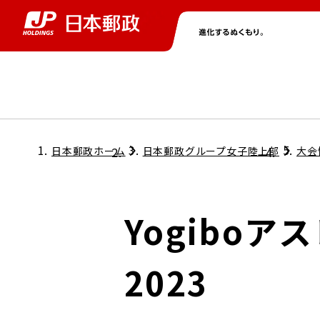
グループ情報
株主・投資家情報
ニュース
サステナビリティ
採用情報
トップ
トップ
トップ
トップ
トップ
日本郵政ホーム
日本郵政グループ女子陸上部
大会
取締役兼代表執行役社長メッセージ
会社情報
経営方針
Yogibo
担当役員メッセージ
コンプライアンス
個人投資家のみなさまへ
2023
ガバナンス
株式情報
サステナビリティマネジメント