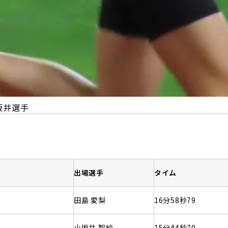
小坂井選手
出場選手
タイム
田島 愛梨
16分58秒79
小坂井 智絵
15分44秒70