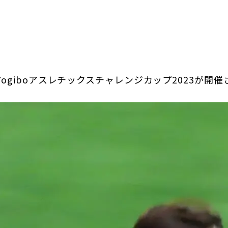
日本郵政グループ女子陸上部
IRに関するQ＆A
IRに関するお問い合せ
IRメール配信
IRサイトマップ
、Yogiboアスレチックスチャレンジカップ2023が
。