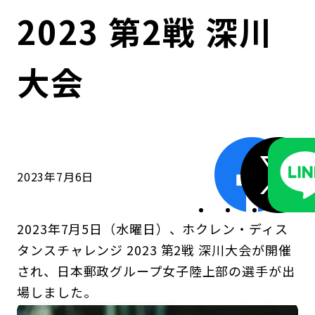
コンダクト向上の取組み
財務情報・IR資料
持続可能な金融のフレームワーク
2023 第2戦 深川
ローカル共創イニシアティブ
IRニュース
環境
大会
IRカレンダー
関連事業
社会
ガバナンス
2023年7月6日
ESGデータ集
2023年7月5日（水曜日）、ホクレン・ディス
タンスチャレンジ 2023 第2戦 深川大会が開催
され、日本郵政グループ女子陸上部の選手が出
場しました。