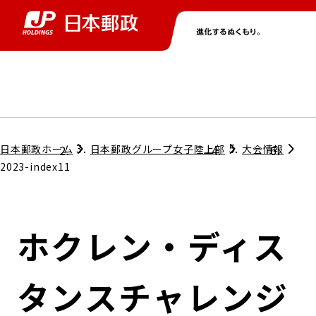
グループ情報
株主・投資家情報
ニュース
サステナビリティ
採用情報
トップ
トップ
トップ
トップ
トップ
日本郵政ホーム
日本郵政グループ女子陸上部
大会情報
2023-index11
取締役兼代表執行役社長メッセージ
会社情報
経営方針
ホクレン・ディス
担当役員メッセージ
コンプライアンス
個人投資家のみなさまへ
タンスチャレンジ
ガバナンス
株式情報
サステナビリティマネジメント