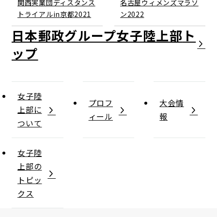
関西実業団ディスタンス
名古屋ウィメンズマラソ
トライアルin京都2021
ン2022
日本郵政グループ女子陸上部
女子陸
プロフ
大会情
上部に
ィール
報
ついて
女子陸
上部の
トピッ
クス