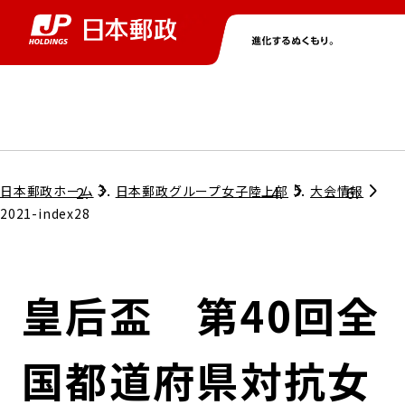
グループ情報
株主・投資家情報
ニュース
サステナビリティ
採用情報
トップ
トップ
トップ
トップ
トップ
日本郵政ホーム
日本郵政グループ女子陸上部
大会情報
2021-index28
取締役兼代表執行役社長メッセージ
会社情報
経営方針
皇后盃 第40回全
担当役員メッセージ
コンプライアンス
個人投資家のみなさまへ
国都道府県対抗女
ガバナンス
株式情報
サステナビリティマネジメント