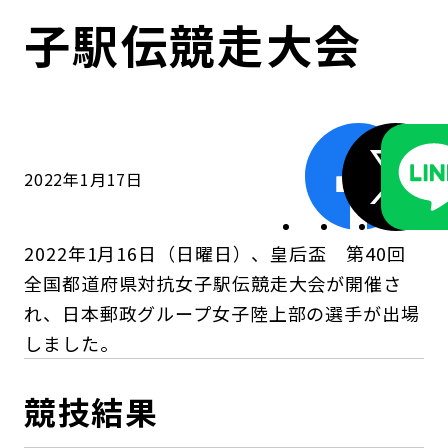
コンダクト向上の取組み
財務情報・IR資料
持続可能な金融のフレームワーク
子駅伝競走大会
ローカル共創イニシアティブ
IRニュース
環境
IRカレンダー
関連事業
社会
2022年1月17日
ガバナンス
2022年1月16日（日曜日）、皇后盃 第40回
ESGデータ集
全国都道府県対抗女子駅伝競走大会が開催さ
れ、日本郵政グループ女子陸上部の選手が出場
しました。
競技結果