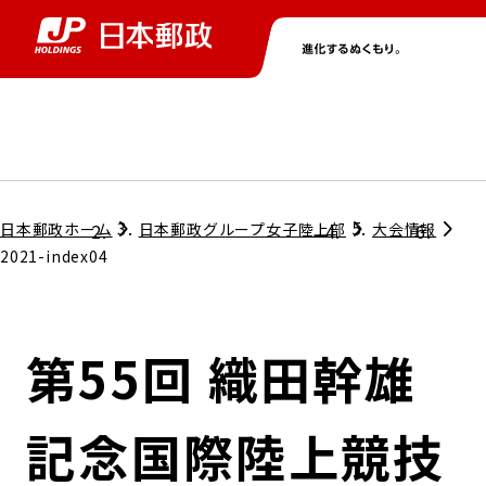
グループ情報
株主・投資家情報
ニュース
サステナビリティ
採用情報
トップ
トップ
トップ
トップ
トップ
日本郵政ホーム
日本郵政グループ女子陸上部
大会情報
2021-index04
取締役兼代表執行役社長メッセージ
会社情報
経営方針
第55回 織田幹雄
担当役員メッセージ
コンプライアンス
個人投資家のみなさまへ
記念国際陸上競技
ガバナンス
株式情報
サステナビリティマネジメント