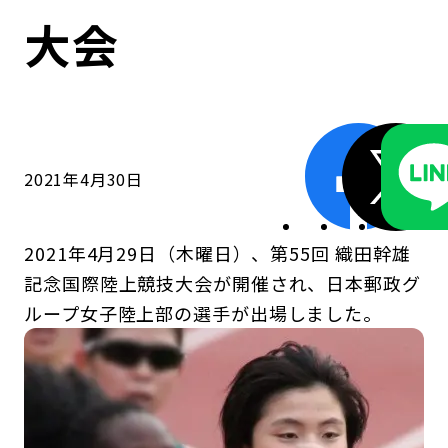
コンダクト向上の取組み
財務情報・IR資料
持続可能な金融のフレームワーク
大会
ローカル共創イニシアティブ
IRニュース
環境
IRカレンダー
関連事業
社会
2021年4月30日
ガバナンス
2021年4月29日（木曜日）、第55回 織田幹雄
ESGデータ集
記念国際陸上競技大会が開催され、日本郵政グ
ループ女子陸上部の選手が出場しました。