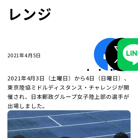
コンダクト向上の取組み
財務情報・IR資料
持続可能な金融のフレームワーク
レンジ
ローカル共創イニシアティブ
IRニュース
環境
IRカレンダー
関連事業
社会
2021年4月5日
ガバナンス
2021年4月3日（土曜日）から4日（日曜日）、
ESGデータ集
東京陸協ミドルディスタンス・チャレンジが開
催され、日本郵政グループ女子陸上部の選手が
出場しました。