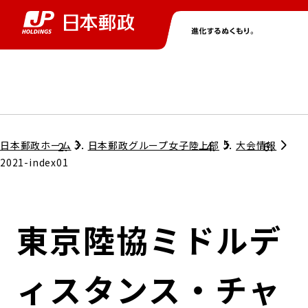
グループ情報
株主・投資家情報
ニュース
サステナビリティ
採用情報
トップ
トップ
トップ
トップ
トップ
日本郵政ホーム
日本郵政グループ女子陸上部
大会情報
2021-index01
取締役兼代表執行役社長メッセージ
会社情報
経営方針
東京陸協ミドルデ
担当役員メッセージ
コンプライアンス
個人投資家のみなさまへ
ィスタンス・チャ
ガバナンス
株式情報
サステナビリティマネジメント