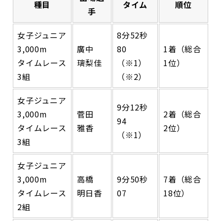
種目
タイム
順位
手
女子ジュニア
8分52秒
3,000m
廣中
80
1着（総合
タイムレース
璃梨佳
（※1）
1位）
3組
（※2）
女子ジュニア
9分12秒
3,000m
菅田
2着（総合
94
タイムレース
雅香
2位）
（※1）
3組
女子ジュニア
3,000m
高橋
9分50秒
7着（総合
タイムレース
明日香
07
18位）
2組