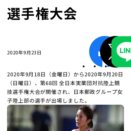
コンダクト向上の取組み
財務情報・IR資料
持続可能な金融のフレームワーク
選手権大会
ローカル共創イニシアティブ
IRニュース
環境
IRカレンダー
関連事業
社会
2020年9月23日
ガバナンス
2020年9月18日（金曜日）から2020年9月20日
ESGデータ集
（日曜日）、第68回 全日本実業団対抗陸上競
技選手権大会が開催され、日本郵政グループ女
子陸上部の選手が出場しました。