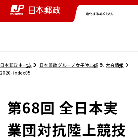
グループ情報
株主・投資家情報
ニュース
サステナビリティ
採用情報
トップ
トップ
トップ
トップ
トップ
日本郵政ホーム
日本郵政グループ女子陸上部
大会情報
2020-index05
取締役兼代表執行役社長メッセージ
会社情報
経営方針
第68回 全日本実
担当役員メッセージ
コンプライアンス
個人投資家のみなさまへ
業団対抗陸上競技
ガバナンス
株式情報
サステナビリティマネジメント