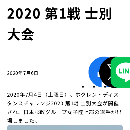
コンダクト向上の取組み
財務情報・IR資料
持続可能な金融のフレームワーク
2020 第1戦 士別
ローカル共創イニシアティブ
IRニュース
環境
大会
IRカレンダー
関連事業
社会
ガバナンス
2020年7月6日
ESGデータ集
2020年7月4日（土曜日）、ホクレン・ディス
タンスチャレンジ2020 第1戦 士別大会が開催
され、日本郵政グループ女子陸上部の選手が出
場しました。