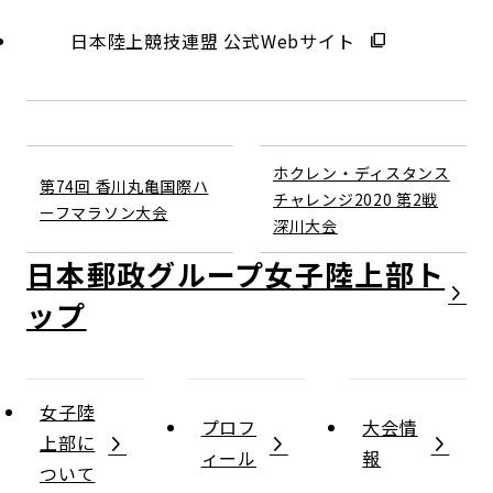
日本陸上競技連盟 公式Webサイト
ホクレン・ディスタンス
第74回 香川丸亀国際ハ
チャレンジ2020 第2戦
ーフマラソン大会
深川大会
日本郵政グループ女子陸上部
女子陸
プロフ
大会情
上部に
ィール
報
ついて