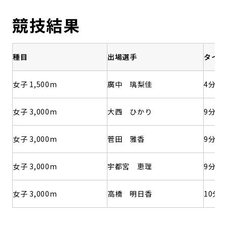
競技結果
種目
出場選手
タイム
女子 1,500m
廣中 璃梨佳
4分22
女子 3,000m
大西 ひかり
9分0
女子 3,000m
菅田 雅香
9分1
女子 3,000m
宇都宮 恵理
9分1
女子 3,000m
高橋 明日香
10分0