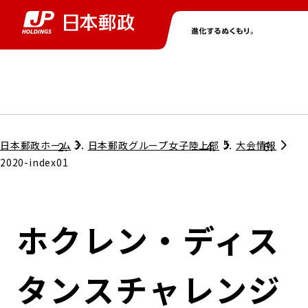
グループ情報
株主・投資家情報
ニュース
サステナビリティ
採用情報
トップ
トップ
トップ
トップ
トップ
日本郵政ホーム
日本郵政グループ女子陸上部
大会情報
2020-index01
取締役兼代表執行役社長メッセージ
会社情報
経営方針
ホクレン・ディス
担当役員メッセージ
コンプライアンス
個人投資家のみなさまへ
タンスチャレンジ
ガバナンス
株式情報
サステナビリティマネジメント