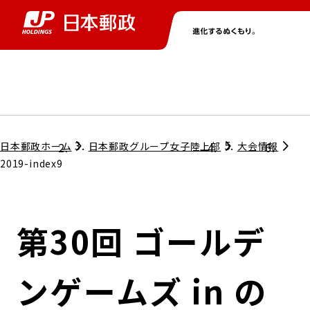
グループ情報
株主・投資家情報
ニュース
サステナビリティ
採用情報
トップ
トップ
トップ
トップ
トップ
日本郵政ホーム
日本郵政グループ女子陸上部
大会情報
2019-index9
取締役兼代表執行役社長メッセージ
会社情報
経営方針
第30回 ゴールデ
担当役員メッセージ
コンプライアンス
個人投資家のみなさまへ
ンゲームズ in の
ガバナンス
株式情報
サステナビリティマネジメント