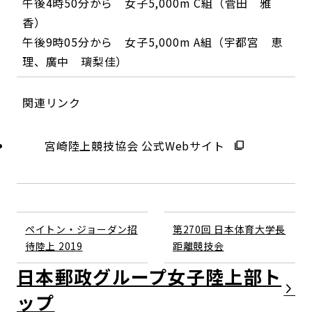
午後4時50分から 女子5,000m C組（菅田 雅
香）
午後9時05分から 女子5,000m A組（宇都宮 恵
理、廣中 璃梨佳）
関連リンク
宮崎陸上競技協会 公式Webサイト
ペイトン・ジョーダン招
第270回 日本体育大学長
待陸上 2019
距離競技会
日本郵政グループ女子陸上部