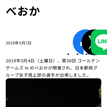
コンダクト向上の取組み
財務情報・IR資料
持続可能な金融のフレームワーク
べおか
ローカル共創イニシアティブ
IRニュース
環境
IRカレンダー
関連事業
社会
2019年5月7日
ガバナンス
2019年5月4日（土曜日）、第30回 ゴールデン
ESGデータ集
ゲームズ in のべおかが開催され、日本郵政グ
ループ女子陸上部の選手が出場しました。