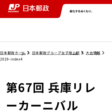
グループ情報
株主・投資家情報
ニュース
サステナビリティ
採用情報
トップ
トップ
トップ
トップ
トップ
日本郵政ホーム
日本郵政グループ女子陸上部
大会情報
2019-index4
取締役兼代表執行役社長メッセージ
会社情報
経営方針
第67回 兵庫リレ
担当役員メッセージ
コンプライアンス
個人投資家のみなさまへ
ーカーニバル
ガバナンス
株式情報
サステナビリティマネジメント