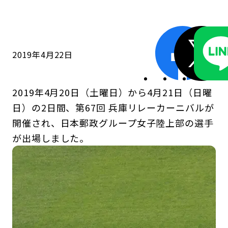
コンダクト向上の取組み
財務情報・IR資料
持続可能な金融のフレームワーク
ローカル共創イニシアティブ
IRニュース
環境
2019年4月22日
IRカレンダー
関連事業
社会
2019年4月20日（土曜日）から4月21日（日曜
ガバナンス
日）の2日間、第67回 兵庫リレーカーニバルが
開催され、日本郵政グループ女子陸上部の選手
ESGデータ集
が出場しました。