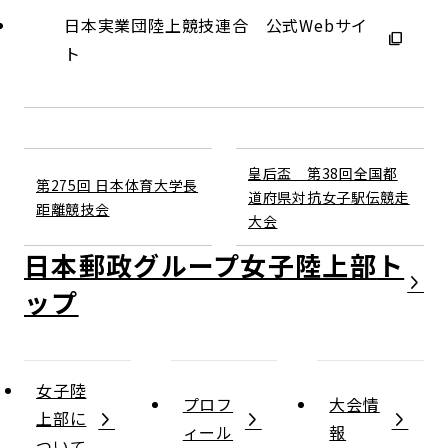
日本実業団陸上競技連合 公式Webサイ
ト
皇后盃 第38回全国都
第275回 日本体育大学長
道府県対抗女子駅伝競走
距離競技会
大会
日本郵政グループ女子陸上部
女子陸
プロフ
大会情
上部に
ィール
報
ついて