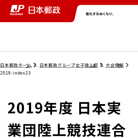
グループ情報
株主・投資家情報
ニュース
サステナビリティ
採用情報
トップ
トップ
トップ
トップ
トップ
日本郵政ホーム
日本郵政グループ女子陸上部
大会情報
2019-index23
取締役兼代表執行役社長メッセージ
会社情報
経営方針
2019年度 日本実
担当役員メッセージ
コンプライアンス
個人投資家のみなさまへ
業団陸上競技連合
ガバナンス
株式情報
サステナビリティマネジメント