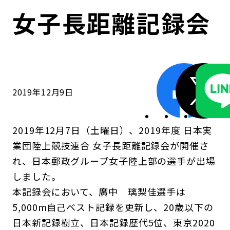
コンダクト向上の取組み
財務情報・IR資料
持続可能な金融のフレームワーク
女子長距離記録会
ローカル共創イニシアティブ
IRニュース
環境
IRカレンダー
関連事業
社会
2019年12月9日
ガバナンス
2019年12月7日（土曜日）、2019年度 日本実
ESGデータ集
業団陸上競技連合 女子長距離記録会が開催さ
れ、日本郵政グループ女子陸上部の選手が出場
しました。
本記録会において、廣中 璃梨佳選手は
5,000m自己ベスト記録を更新し、20歳以下の
日本新記録樹立、日本記録歴代5位、東京2020