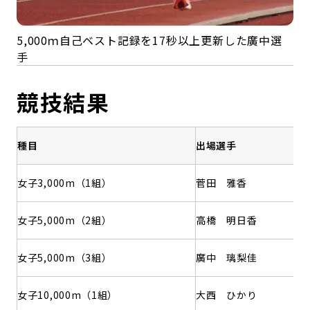
5,000ｍ自己ベスト記録を17秒以上更新した廣中選
手
競技結果
種目
出場選手
女子3,000m（1組）
菅田 雅香
女子5,000m（2組）
高橋 明日香
女子5,000m（3組）
廣中 璃梨佳
女子10,000m（1組）
大西 ひかり