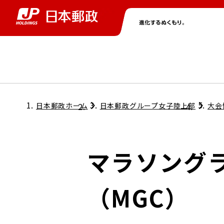
グループ情報
株主・投資家情報
ニュース
サステナビリティ
採用情報
トップ
トップ
トップ
トップ
トップ
日本郵政ホーム
日本郵政グループ女子陸上部
大会
取締役兼代表執行役社長メッセージ
会社情報
経営方針
マラソング
担当役員メッセージ
コンプライアンス
個人投資家のみなさまへ
（MGC）
ガバナンス
株式情報
サステナビリティマネジメント