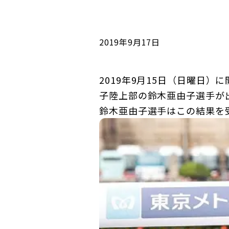
コンダクト向上の取組み
財務情報・IR資料
持続可能な金融のフレームワーク
ローカル共創イニシアティブ
IRニュース
環境
2019年9月17日
IRカレンダー
関連事業
社会
2019年9月15日（日曜日
子陸上部の鈴木亜由子選手が
ガバナンス
鈴木亜由子選手はこの結果を受
ESGデータ集