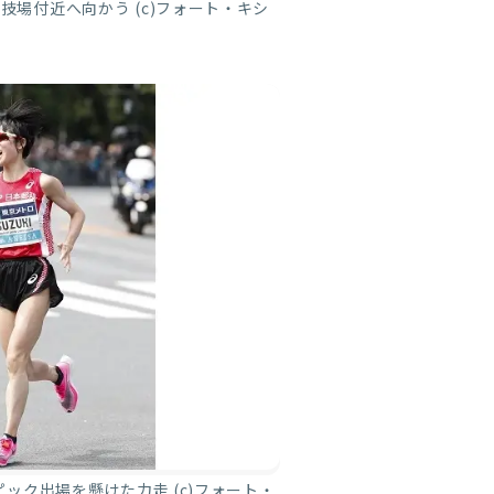
場付近へ向かう (c)フォート・キシ
ピック出場を懸けた力走 (c)フォート・