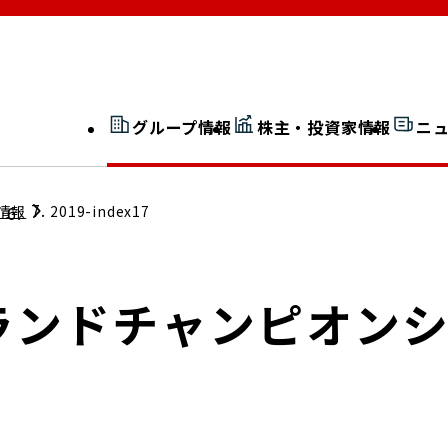
グループ情報
株主・投資家情報
ニ
開示情報検索
外部からの評価
情報
2019-index17
社長室通信
JP 改革実行委員会
ランドチャンピオン
広告ギャラリー