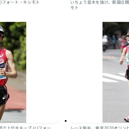
c)フォート・キシモト
いちょう並木を抜け、新国立競技
モト
で上位をキープ (c)フォー
レース後半、東京2020オリン