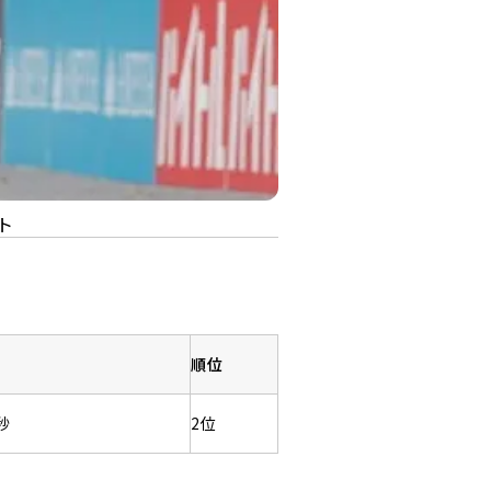
ト
順位
秒
2位