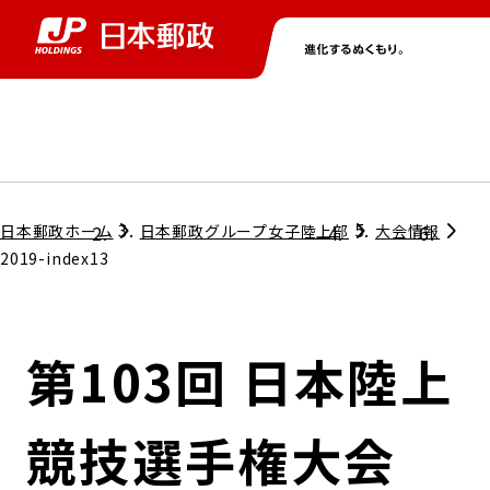
グループ情報
株主・投資家情報
ニュース
サステナビリティ
採用情報
トップ
トップ
トップ
トップ
トップ
日本郵政ホーム
日本郵政グループ女子陸上部
大会情報
2019-index13
取締役兼代表執行役社長メッセージ
会社情報
経営方針
第103回 日本陸上
担当役員メッセージ
コンプライアンス
個人投資家のみなさまへ
競技選手権大会
ガバナンス
株式情報
サステナビリティマネジメント