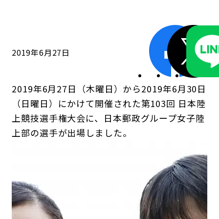
コンダクト向上の取組み
財務情報・IR資料
持続可能な金融のフレームワーク
ローカル共創イニシアティブ
IRニュース
環境
2019年6月27日
IRカレンダー
関連事業
社会
2019年6月27日（木曜日）から2019年6月30日
ガバナンス
（日曜日）にかけて開催された第103回 日本陸
上競技選手権大会に、日本郵政グループ女子陸
ESGデータ集
上部の選手が出場しました。