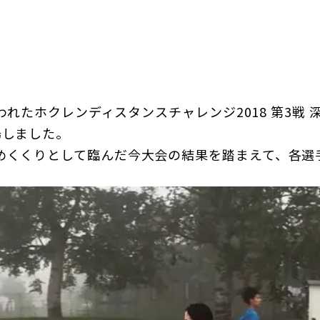
日本郵政グループ女子陸上部
IRに関するQ＆A
IRに関するお問い合せ
IRメール配信
IRサイトマップ
行われたホクレンディスタンスチャレンジ2018 第3戦
場しました。
くくりとして臨んだ今大会の結果を踏まえて、各選
。