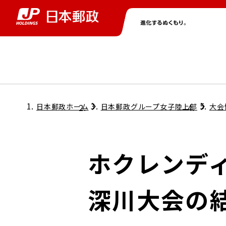
グループ情報
株主・投資家情報
ニュース
サステナビリティ
採用情報
トップ
トップ
トップ
トップ
トップ
日本郵政ホーム
日本郵政グループ女子陸上部
大会
取締役兼代表執行役社長メッセージ
会社情報
経営方針
ホクレンディ
担当役員メッセージ
コンプライアンス
個人投資家のみなさまへ
深川大会の
ガバナンス
株式情報
サステナビリティマネジメント