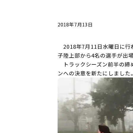
コンダクト向上の取組み
財務情報・IR資料
持続可能な金融のフレームワーク
ローカル共創イニシアティブ
IRニュース
環境
2018年7月13日
IRカレンダー
関連事業
社会
2018年7月11日水曜日に
子陸上部から4名の選手が出
ガバナンス
トラックシーズン前半の締め
ンへの決意を新たにしました
ESGデータ集