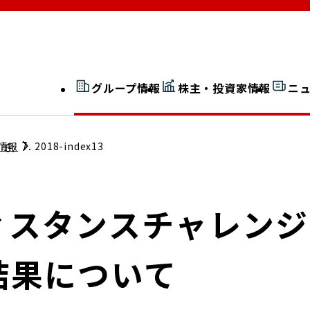
グループ情報
株主・投資家情報
ニ
開示情報検索
外部からの評価
情報
2018-index13
社長室通信
JP 改革実行委員会
スタンスチャレンジ20
結果について
広告ギャラリー