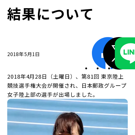
コンダクト向上の取組み
財務情報・IR資料
持続可能な金融のフレームワーク
結果について
ローカル共創イニシアティブ
IRニュース
環境
IRカレンダー
関連事業
社会
2018年5月1日
ガバナンス
2018年4月28日（土曜日）、第81回 東京陸上
ESGデータ集
競技選手権大会が開催され、日本郵政グループ
女子陸上部の選手が出場しました。