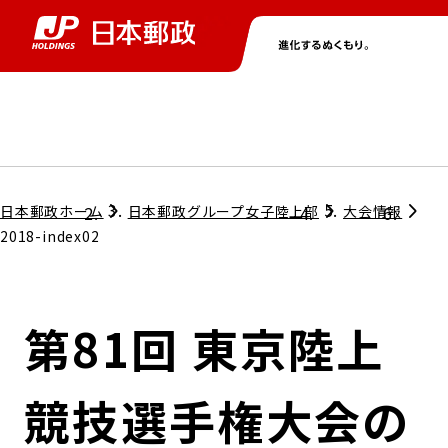
グループ情報
株主・投資家情報
ニュース
サステナビリティ
採用情報
トップ
トップ
トップ
トップ
トップ
日本郵政ホーム
日本郵政グループ女子陸上部
大会情報
2018-index02
取締役兼代表執行役社長メッセージ
会社情報
経営方針
第81回 東京陸上
担当役員メッセージ
コンプライアンス
個人投資家のみなさまへ
競技選手権大会の
ガバナンス
株式情報
サステナビリティマネジメント