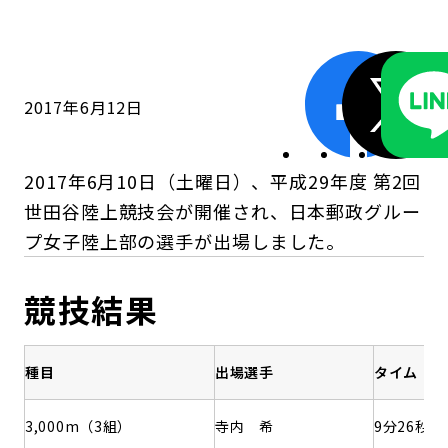
コンダクト向上の取組み
財務情報・IR資料
持続可能な金融のフレームワーク
ローカル共創イニシアティブ
IRニュース
環境
2017年6月12日
IRカレンダー
関連事業
社会
2017年6月10日（土曜日）、平成29年度 第2回
ガバナンス
世田谷陸上競技会が開催され、日本郵政グルー
プ女子陸上部の選手が出場しました。
ESGデータ集
競技結果
種目
出場選手
タイム
3,000m（3組）
寺内 希
9分26秒19