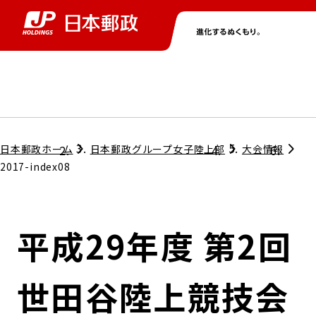
グループ情報
株主・投資家情報
ニュース
サステナビリティ
採用情報
トップ
トップ
トップ
トップ
トップ
日本郵政ホーム
日本郵政グループ女子陸上部
大会情報
2017-index08
取締役兼代表執行役社長メッセージ
会社情報
経営方針
平成29年度 第2回
担当役員メッセージ
コンプライアンス
個人投資家のみなさまへ
世田谷陸上競技会
ガバナンス
株式情報
サステナビリティマネジメント