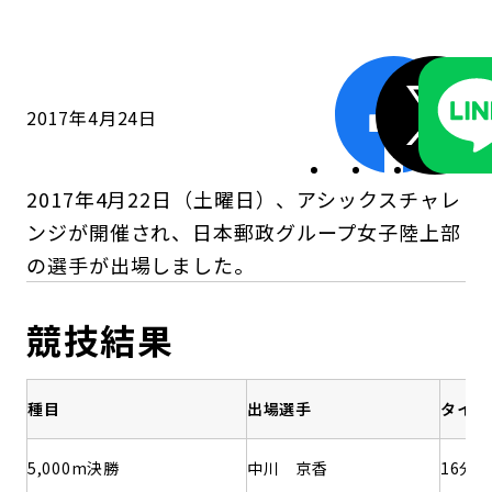
コンダクト向上の取組み
財務情報・IR資料
持続可能な金融のフレームワーク
ローカル共創イニシアティブ
IRニュース
環境
2017年4月24日
IRカレンダー
関連事業
社会
2017年4月22日（土曜日）、アシックスチャレ
ガバナンス
ンジが開催され、日本郵政グループ女子陸上部
の選手が出場しました。
ESGデータ集
競技結果
種目
出場選手
タイム
5,000m決勝
中川 京香
16分1