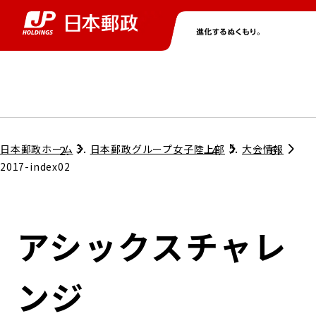
グループ情報
株主・投資家情報
ニュース
サステナビリティ
採用情報
トップ
トップ
トップ
トップ
トップ
日本郵政ホーム
日本郵政グループ女子陸上部
大会情報
2017-index02
取締役兼代表執行役社長メッセージ
会社情報
経営方針
アシックスチャレ
担当役員メッセージ
コンプライアンス
個人投資家のみなさまへ
ンジ
ガバナンス
株式情報
サステナビリティマネジメント