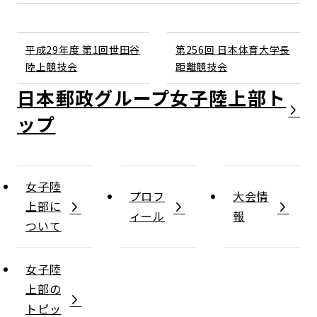
平成29年度 第1回世田谷
第256回 日本体育大学長
陸上競技会
距離競技会
日本郵政グループ女子陸上部
女子陸
プロフ
大会情
上部に
ィール
報
ついて
女子陸
上部の
トピッ