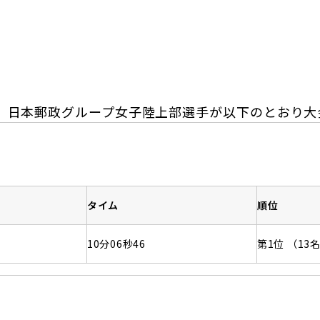
日本郵政グループ女子陸上部
IRに関するQ＆A
IRに関するお問い合せ
IRメール配信
IRサイトマップ
、日本郵政グループ女子陸上部選手が以下のとおり大
タイム
順位
10分06秒46
第1位 （13