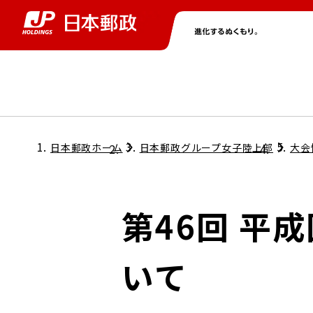
グループ情報
株主・投資家情報
ニュース
サステナビリティ
採用情報
トップ
トップ
トップ
トップ
トップ
日本郵政ホーム
日本郵政グループ女子陸上部
大会
取締役兼代表執行役社長メッセージ
会社情報
経営方針
第46回 平
担当役員メッセージ
コンプライアンス
個人投資家のみなさまへ
いて
ガバナンス
株式情報
サステナビリティマネジメント