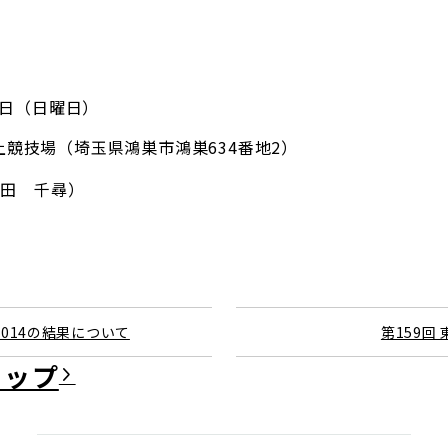
月6日（日曜日）
上競技場（埼玉県鴻巣市鴻巣634番地2）
（藤田 千尋）
014の結果について
第159