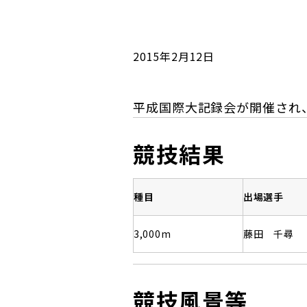
コンダクト向上の取組み
財務情報・IR資料
持続可能な金融のフレームワーク
ローカル共創イニシアティブ
IRニュース
環境
2015年2月12日
IRカレンダー
関連事業
社会
平成国際大記録会が開催され
ガバナンス
競技結果
ESGデータ集
種目
出場選手
3,000m
藤田 千尋
競技風景等