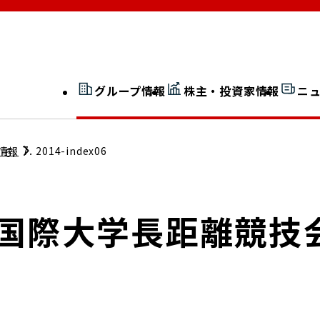
グループ情報
株主・投資家情報
ニ
開示情報検索
外部からの評価
情報
2014-index06
社長室通信
JP 改革実行委員会
成国際大学長距離競技
広告ギャラリー