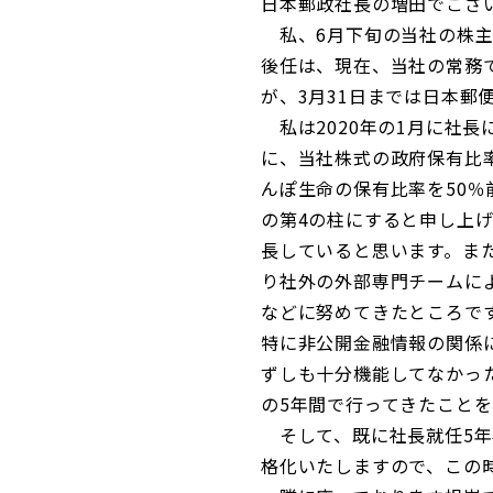
日本郵政社長の増田でござ
私、6月下旬の当社の株主
後任は、現在、当社の常務
が、3月31日までは日本
私は2020年の1月に社
に、当社株式の政府保有比
んぽ生命の保有比率を50
の第4の柱にすると申し上
長していると思います。ま
り社外の外部専門チームに
などに努めてきたところで
特に非公開金融情報の関係
ずしも十分機能してなかっ
の5年間で行ってきたこと
そして、既に社長就任5年
格化いたしますので、この