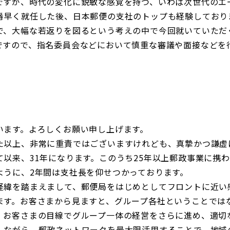
すが、時代の変化に鋭敏な感覚を持つ、いわば次世代のエ
番早く就任した後、日本郵便の支社のトップも経験しており
で、大幅な若返りを図るという考えの中で今回就いていただ
ですので、指名委員会などにおいて慎重な審議や面接などを
。
います。よろしくお願い申し上げます。
以上、非常に重責ではございますけれども、真摯かつ謙虚
以来、31年になります。このうち25年以上郵政事業に携
ように、2年間は支社長を仰せつかっております。
緯を踏まえまして、郵便局をはじめとしてフロントに近い
ます。お客さまから見ますと、グループ各社ということでは
、お客さまの目線でグループ一体の経営をさらに進め、適切
しながら、郵政ネットワークを最大限活用することで、地域