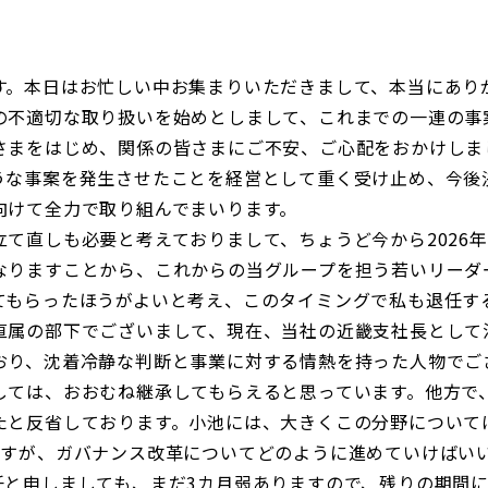
す。本日はお忙しい中お集まりいただきまして、本当にあり
不適切な取り扱いを始めとしまして、これまでの一連の事
さまをはじめ、関係の皆さまにご不安、ご心配をおかけしま
うな事案を発生させたことを経営として重く受け止め、今後
向けて全力で取り組んでまいります。
て直しも必要と考えておりまして、ちょうど今から2026
なりますことから、これからの当グループを担う若いリーダ
てもらったほうがよいと考え、このタイミングで私も退任す
直属の部下でございまして、現在、当社の近畿支社長として
おり、沈着冷静な判断と事業に対する情熱を持った人物でご
しては、おおむね継承してもらえると思っています。他方で
たと反省しております。小池には、大きくこの分野について
ますが、ガバナンス改革についてどのように進めていけばい
任と申しましても、まだ3カ月弱ありますので、残りの期間