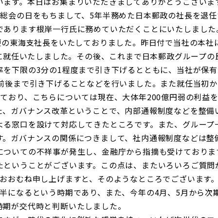
います。本日はお集まりいただきましてありがとうございま
総会の日をもちまして、5年半務めた日本郵政の社長を退任
であります根岸一行氏に務めていただくことにいたしました
郵便の東海支社長をいたしておりました。昨日付で当社の本社
長に就任いたしました。その後、これまで日本郵政グループの
率を下限の3分の1程度まで引き下げるとともに、当社が保
％前後まで引き下げることなどを行いました。また就任当初
げており、こちらについては現在、大体年200億円弱の利益
た、ガバナンス改革ということで、内部通報制度などを整備
よる窓口を設けて対応してきたところです。また、グループ
す。ガバナンスの関係につきまして、社内通報制度などは整
についての不祥事が発生し、金融庁から指摘も受けておりま
たということがございます。この点は、またいろいろご質問
をおおむね申し上げますと、そのようなところでございます
半になるという時期であり、また、今年の4月、5月から次
時期が交代時と判断いたしました。