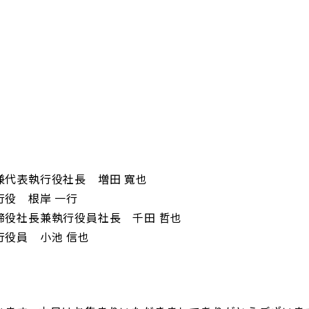
日本郵政グループ女子陸上部
IRに関するQ＆A
IRに関するお問い合せ
IRメール配信
IRサイトマップ
兼代表執行役社長 増田 寬也
役 根岸 一行
締役社長兼執行役員社長 千田 哲也
役員 小池 信也