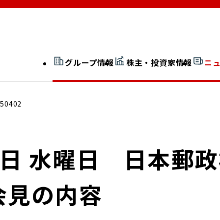
グループ情報
株主・投資家情報
ニ
開示情報検索
外部からの評価
250402
社長室通信
JP 改革実行委員会
月2日 水曜日 日本郵
会見の内容
広告ギャラリー