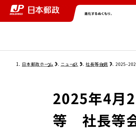
グループ情報
株主・投資家情報
ニュース
サステナビリティ
採用情報
トップ
トップ
トップ
トップ
トップ
日本郵政ホーム
ニュース
社長等会見
2025-20
取締役兼代表執行役社長メッセージ
会社情報
経営方針
2025年4
担当役員メッセージ
コンプライアンス
個人投資家のみなさまへ
等 社長等
ガバナンス
株式情報
サステナビリティマネジメント