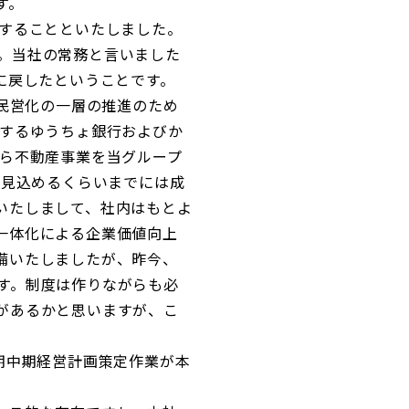
す。
することといたしました。
。当社の常務と言いました
に戻したということです。
民営化の一層の推進のため
有するゆうちょ銀行およびか
から不動産事業を当グループ
を見込めるくらいまでには成
いたしまして、社内はもとよ
一体化による企業価値向上
備いたしましたが、昨今、
す。制度は作りながらも必
があるかと思いますが、こ
。
期中期経営計画策定作業が本