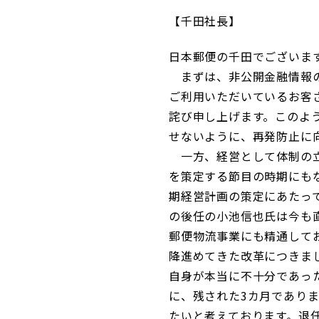
千田社長
日本郵便の千田でございま
まずは、非公開金融情報の
ご利用いただいているお客
詫び申し上げます。このよ
せないように、再発防止に
一方、経営として体制の立
を策定する節目の時期にも
期経営計画の策定にあたっ
の後任の小池信也氏は今も
郵便物流事業にも精通して
降進めてきた改革につきま
自身が本当に不十分であっ
に、残された3カ月であり
たいと考えております。退