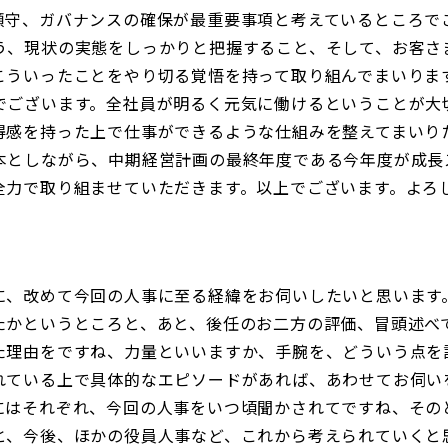
順守、ガバナンスの確保が最重要事項と考えているところで
う、現状の実態をしっかりと把握すること、そして、お客さ
こういったことをやり切る覚悟を持って取り組んでまいりま
ございます。全社員が明るく元気に働けるということが大
得感を持った上で仕事ができるような仕組みを整えてまいり
としながら、中期経営計画の最終年度である今年度が成長
全力で取り組ませていただきます。以上でございます。よろ
に、改めて今回の人事に至る経緯をお伺いしたいと思います
たかというところと、あと、後任のお二方の評価、冒頭述べ
た理由をですね、力量といいますか、手腕を、どういう点を
れている上で具体的なエピソードがあれば、あわせてお伺い
にはそれぞれ、今回の人事をいつ頃聞かされてですね、その
と、今後、ほかの役員人事など、これから考えられていくと