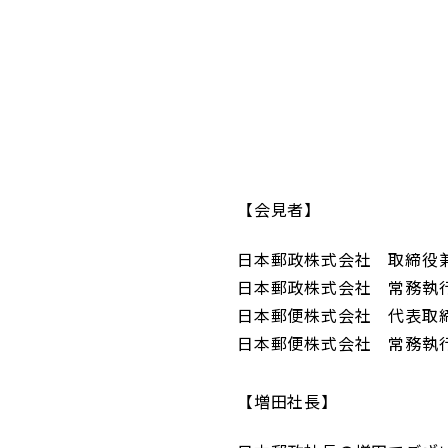
コンダクト向上の取組み
財務情報・IR資料
持続可能な金融のフレームワーク
ローカル共創イニシアティブ
IRニュース
環境
IRカレンダー
関連事業
社会
ガバナンス
会見者
日本郵政株式会社 取締役
ESGデータ集
日本郵政株式会社 常務執行
日本郵便株式会社 代表取
日本郵便株式会社 常務執行
増田社長