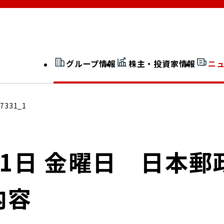
グループ情報
株主・投資家情報
ニ
開示情報検索
外部からの評価
17331_1
社長室通信
JP 改革実行委員会
月31日 金曜日 日
内容
広告ギャラリー