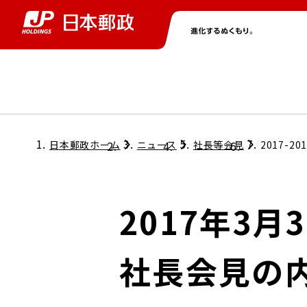
グループ情報
株主・投資家情報
ニュース
サステナビリティ
採用情報
トップ
トップ
トップ
トップ
トップ
日本郵政ホーム
ニュース
社長等会見
2017-20
取締役兼代表執行役社長メッセージ
会社情報
経営方針
2017年3
担当役員メッセージ
コンプライアンス
個人投資家のみなさまへ
社長会見の
ガバナンス
株式情報
サステナビリティマネジメント