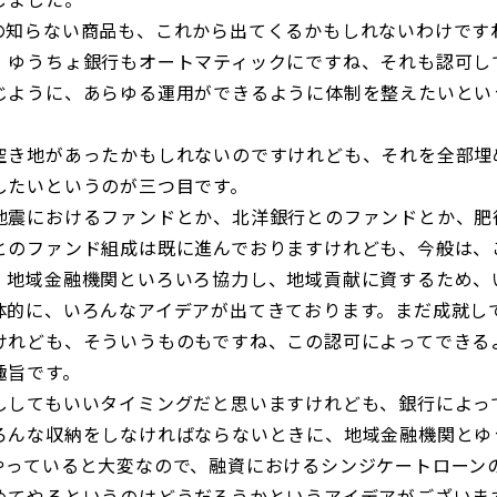
知らない商品も、これから出てくるかもしれないわけです
、ゆうちょ銀行もオートマティックにですね、それも認可し
じように、あらゆる運用ができるように体制を整えたいとい
き地があったかもしれないのですけれども、それを全部埋
したいというのが三つ目です。
震におけるファンドとか、北洋銀行とのファンドとか、肥
とのファンド組成は既に進んでおりますけれども、今般は、
。地域金融機関といろいろ協力し、地域貢献に資するため、
体的に、いろんなアイデアが出てきております。まだ成就し
けれども、そういうものもですね、この認可によってできる
趣旨です。
してもいいタイミングだと思いますけれども、銀行によっ
ろんな収納をしなければならないときに、地域金融機関とゆ
やっていると大変なので、融資におけるシンジケートローン
めてやるというのはどうだろうかというアイデアがございま