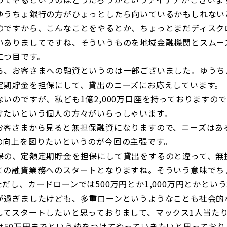
うちょ銀行の方がひょっとしたら向いているかもしれない
のですから、こんなことをやるとか、ちょっとまだディスク
いありましてですね、そういうものを地域金融機関とスムー
二つ目です。
、お客さまへの融資というのは一部ございました。ゆうち
定期貯金を担保にして、貸出のニーズにお応えしています。
のですが、私ども1億2,000万口座を持っておりますの
けたいという個人の方々がいらっしゃいます。
客さまから見ると無担保融資になりますので、ニーズはあ
の向上を図りたいというのが今回の主張です。
の、定額定期貯金を担保にして貸出をするのと違って、無
ての融資業務へのスタートとなりますね。そういう意味でち
だし、カードローンでは500万円とか1,000万円とかとい
が過ぎましたけども、多重ローンというようなことも社会的
てスタートしたいと思っておりまして、マックス1人当たり
は50万円までという枠をつけてやっていきたいと思っており