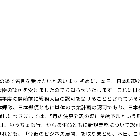
日本郵政グループ女子陸上部
IRに関するQ＆A
IRに関するお問い合せ
IRメール配信
IRサイトマップ
の後で質問を受けたいと思います 初めに、本日、日本郵政
大臣の認可を受けましたのでお知らせいたします。これは日
業年度の開始前に総務大臣の認可を受けることとされている
郵政、日本郵便ともに単体の事業計画の認可であり、日本
通しにつきましては、5月の決算発表の際に業績予想という
本日、ゆうちょ銀行、かんぽ生命ともに新規業務について認
れども、「今後のビジネス展開」を取りまとめ、本日、こ