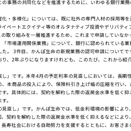
との事務の共同化などを推進するために、いわゆる銀行業務
化・多様化」については、既に社外の専門人材の採用等を
ライベートエクイティ等のオルタナティブ投資やデリバティ
この取り組みを一層推進するため、これまで申請していなかっ
、「市場運用関係業務」について、銀行に認められている業
した。 3件目、かんぽ生命の新規業務の認可申請についてで
おり、2年ぶりになりますけれども、このたび、これから紹
し」です。本年4月の予定利率の見直しにおいては、長期
め、本商品の投入により、保険料引き上げ幅の圧縮を行い、
です。具体的には、契約を解約した際の返戻金水準を低く抑
ます。
見直し」です。かんぽ生命では、低金利環境の影響により
回、契約を解約した際の返戻金水準を低く抑えるなどにより
。長寿社会における自助努力を支援するとともに、お客さま