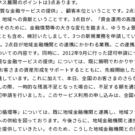
ネス展開のポイントは3点あります。
質な金融サービスの提供」、顧客本位ということです。2点
、地域への貢献ということです。3点目が、「資金運用の高
。そのために、金融情勢等の大きな変化を踏まえ、ゆうちょ
ことも含め、検討いたしまして、3つの新規業務を申請して
。2点目が地域金融機関との連携にかかわる業務。この連携
いての内容です。同時に、2012年9月に行った認可申請
な金融サービスの提供」については、既に簡明でわかりや
、お客さまの資産形成をサポートするとともに、先般開始したm
進しています。これに加えて、本日、全国のお客さまのさら
しの際、一時的な残高不足となった場合に、不足する額を通
可申請を行いました。このサービス利用の申し込みは、全国
循環等」については、既に地域金融機関と連携し、地域フ
への供給を図っております。今後さらに、地域金融機関と連
を提供していきたい。そのため、こうした地域金融機関との