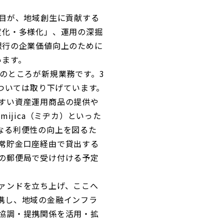
目が、地域創生に貢献する
度化・多様化」、運用の深掘
銀行の企業価値向上のために
います。
のところが新規業務です。3
については取り下げています。
すい資産運用商品の提供や
ijica（ミヂカ）といった
なる利便性の向上を図るた
常貯金口座経由で貸出する
の郵便局で受け付ける予定
ァンドを立ち上げ、ここへ
携し、地域の金融インフラ
協調・提携関係を活用・拡