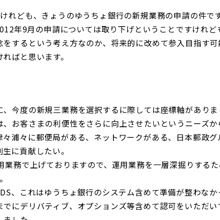
すけれども、きょうのゆうちょ銀行の新規業務の申請の件で
012年9月の申請については取り下げということですけれ
念をするという考え方なのか、将来的に改めて参入目指す可
ければと思います。
に、今度の新規三業務を選択するに際しては座標軸がありま
は、お客さまの利便性をさらに向上させたいというニーズか
々浦々に郵便局がある、ネットワークがある、日本郵政グ
創生に貢献したい。
用業務で上げておりますので、運用業務を一層深掘りするた
。
DS、これはゆうちょ銀行のシステム含めて準備が整わなか
までにデリバティブ、オプションズ等含めて認可をいただい
しました。