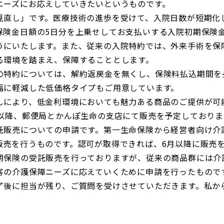
ニーズにお応えしていきたいというものです。
直し」です。医療技術の進歩を受けて、入院日数が短期化
保険金日額の5日分を上乗せしてお支払いする入院初期保険
うにいたします。また、従来の入院特約では、外来手術を保
る環境を踏まえ、保障することとします。
特約については、解約返戻金を無くし、保険料払込期間を
幅に軽減した低価格タイプもご用意しています。
により、低金利環境においても魅力ある商品のご提供が可
月以降、郵便局とかんぽ生命の支店にて販売を予定しておりま
販売についての申請です。第一生命保険から経営者向け介
販売を行うものです。認可が取得できれば、6月以降に販売
保険の受託販売を行っておりますが、従来の商品群には介
客の介護保障ニーズに応えていくために申請を行ったもので
後に担当が残り、ご質問を受けさせていただきます。私か