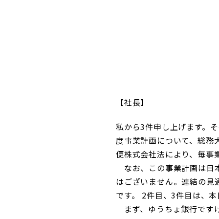
コンダクト向上の取組み
財務情報・IR資料
持続可能な金融のフレームワーク
ローカル共創イニシアティブ
IRニュース
環境
IRカレンダー
関連事業
社会
ガバナンス
社長
私から3件申し上げます。そ
ESGデータ集
度事業計画について、総務
便株式会社法により、毎事
なお、この事業計画は日本
はございません。連結の見
です。 2件目、3件目は、
まず、ゆうちょ銀行ですけ