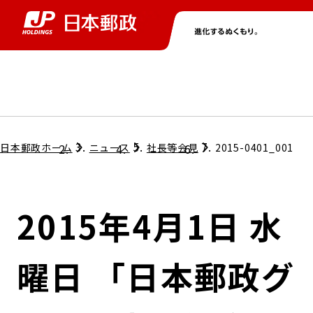
グループ情報
株主・投資家情報
ニュース
サステナビリティ
採用情報
トップ
トップ
トップ
トップ
トップ
日本郵政ホーム
ニュース
社長等会見
2015-0401_001
取締役兼代表執行役社長メッセージ
会社情報
経営方針
2015年4月1日 水
担当役員メッセージ
コンプライアンス
個人投資家のみなさまへ
曜日 「日本郵政グ
ガバナンス
株式情報
サステナビリティマネジメント