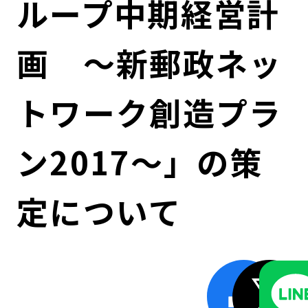
ループ中期経営計
コンダクト向上の取組み
財務情報・IR資料
持続可能な金融のフレームワーク
画 ～新郵政ネッ
ローカル共創イニシアティブ
IRニュース
環境
IRカレンダー
関連事業
社会
トワーク創造プラ
ガバナンス
ン2017～」の策
ESGデータ集
定について