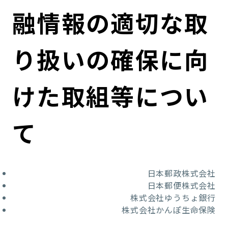
コンダクト向上の取組み
財務情報・IR資料
持続可能な金融のフレームワーク
融情報の適切な取
ローカル共創イニシアティブ
IRニュース
環境
り扱いの確保に向
IRカレンダー
関連事業
社会
けた取組等につい
ガバナンス
て
ESGデータ集
日本郵政株式会社
日本郵便株式会社
株式会社ゆうちょ銀行
株式会社かんぽ生命保険