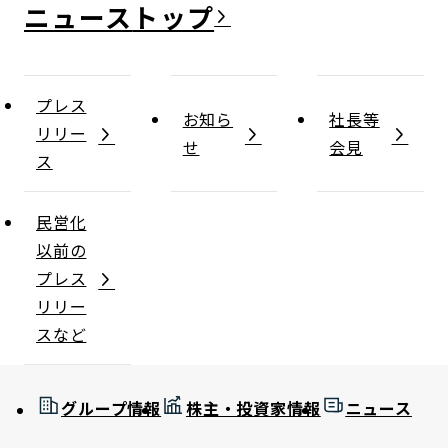
ニュース
プレス
お知ら
社長等
リリー
せ
会見
ス
民営化
以前の
プレス
リリー
スなど
グループ情報
株主・投資家情報
ニュース