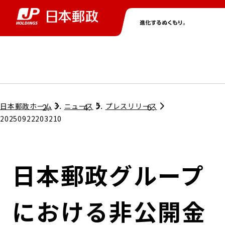
グループ情報
株主・投資家情報
ニュース
サステナビリティ
採用情報
トップ
トップ
トップ
トップ
トップ
日本郵政ホーム
ニュース
プレスリリース
20250922203210
取締役兼代表執行役社長メッセージ
会社情報
経営方針
日本郵政グループ
担当役員メッセージ
コンプライアンス
個人投資家のみなさまへ
における非公開金
ガバナンス
株式情報
サステナビリティマネジメント