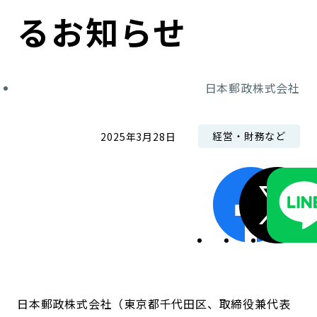
コンダクト向上の取組み
財務情報・IR資料
持続可能な金融のフレームワーク
るお知らせ
ローカル共創イニシアティブ
IRニュース
環境
日本郵政株式会社
IRカレンダー
関連事業
社会
経営・財務など
2025年3月28日
ガバナンス
ESGデータ集
日本郵政株式会社（東京都千代田区、取締役兼代表