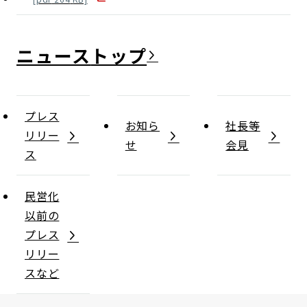
ニュース
プレス
お知ら
社長等
リリー
せ
会見
ス
民営化
以前の
プレス
リリー
スなど