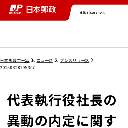
グループ情報
株主・投資家情報
ニュース
サステナビリティ
採用情報
トップ
トップ
トップ
トップ
トップ
日本郵政ホーム
ニュース
プレスリリース
20250328195307
取締役兼代表執行役社長メッセージ
会社情報
経営方針
代表執行役社長の
担当役員メッセージ
コンプライアンス
個人投資家のみなさまへ
異動の内定に関す
ガバナンス
株式情報
サステナビリティマネジメント