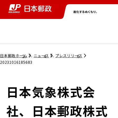
グループ情報
株主・投資家情報
ニュース
サステナビリティ
採用情報
トップ
トップ
トップ
トップ
トップ
日本郵政ホーム
ニュース
プレスリリース
20231016185683
取締役兼代表執行役社長メッセージ
会社情報
経営方針
日本気象株式会
担当役員メッセージ
コンプライアンス
個人投資家のみなさまへ
社、日本郵政株式
ガバナンス
株式情報
サステナビリティマネジメント