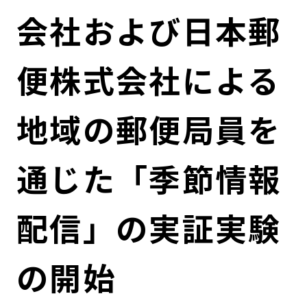
コンダクト向上の取組み
財務情報・IR資料
持続可能な金融のフレームワーク
会社および日本郵
ローカル共創イニシアティブ
IRニュース
環境
便株式会社による
IRカレンダー
関連事業
社会
地域の郵便局員を
ガバナンス
通じた「季節情報
ESGデータ集
配信」の実証実験
の開始