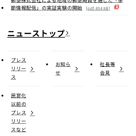
郵便株式会社による地域の郵便局員を通じた「季
節情報配信」の実証実験の開始
[
pdf
494
KB]
ニュース
プレス
お知ら
社長等
リリー
せ
会見
ス
民営化
以前の
プレス
リリー
スなど