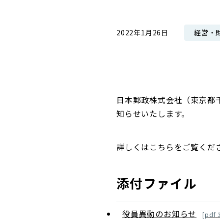
コンダクト向上の取組み
財務情報・IR資料
持続可能な金融のフレームワーク
経営・
2022年1月26日
ローカル共創イニシアティブ
IRニュース
環境
IRカレンダー
関連事業
社会
ガバナンス
日本郵政株式会社（東京都
知らせいたします。
ESGデータ集
詳しくはこちらをご覧くだ
添付ファイル
役員異動のお知らせ
[
pdf