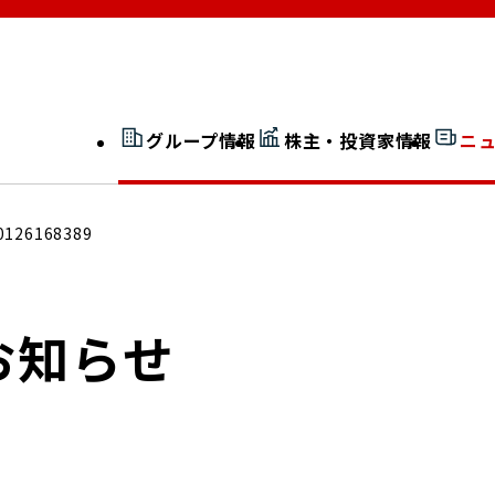
グループ情報
株主・投資家情報
ニ
開示情報検索
外部からの評価
0126168389
社長室通信
JP 改革実行委員会
お知らせ
広告ギャラリー