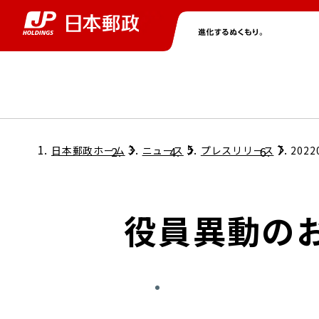
グループ情報
株主・投資家情報
ニュース
サステナビリティ
採用情報
トップ
トップ
トップ
トップ
トップ
日本郵政ホーム
ニュース
プレスリリース
2022
取締役兼代表執行役社長メッセージ
会社情報
経営方針
役員異動の
担当役員メッセージ
コンプライアンス
個人投資家のみなさまへ
ガバナンス
株式情報
サステナビリティマネジメント