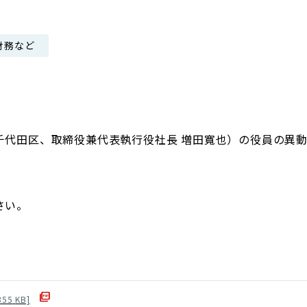
日本郵政グループ女子陸上部
財務など
IRに関するQ＆A
IRに関するお問い合せ
IRメール配信
IRサイトマップ
千代田区、取締役兼代表執行役社長 増田寬也）の役員の異
さい。
355
KB]